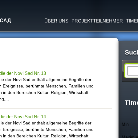
Jump to navigation
 САД
ÜBER UNS
PROJEKTTEILNEHMER
TIME
Suc
S
ie der Novi Sad Nr. 13
ie der Novi Sad enthält allgemeine Begriffe der
e
en Ereignisse, berühmte Menschen, Familien und
en in den Bereichen Kultur, Religion, Wirtschaft,
g,...
a
Tim
r
ie der Novi Sad Nr. 14
ie der Novi Sad enthält allgemeine Begriffe der
Min
en Ereignisse, berühmte Menschen, Familien und
c
en in den Bereichen Kultur, Religion, Wirtschaft,
Maxim