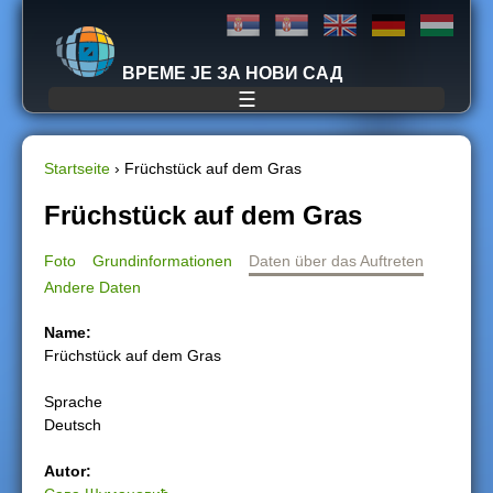
Jump to navigation
ВРЕМЕ ЈЕ ЗА НОВИ САД
☰
Startseite
›
Früchstück auf dem Gras
S
Früchstück auf dem Gras
i
Foto
Grundinformationen
Daten über das Auftreten
Andere Daten
e
Name:
s
Früchstück auf dem Gras
i
Sprache
Deutsch
n
Autor:
d