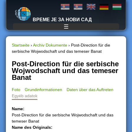
Jump to navigation
ВРЕМЕ ЈЕ ЗА НОВИ САД
☰
Startseite
›
Archiv Dokumente
›
Post-Direction für die
serbische Wojwodschaft und das temeser Banat
S
Post-Direction für die serbische
i
Wojwodschaft und das temeser
Banat
e
Foto
Grundinformationen
Daten über das Auftreten
s
Egyéb adatok
i
Name:
Post-Direction für die serbische Wojwodschaft und das
n
temeser Banat
Name des Originals:
d