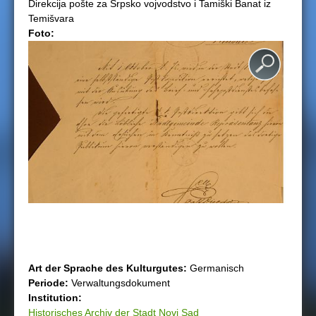
Direkcija pošte za Srpsko vojvodstvo i Tamiški Banat iz
Temišvara
h
Foto:
i
e
r
Art der Sprache des Kulturgutеs:
Germanisch
Periode:
Verwaltungsdokument
Institution:
Historisches Archiv der Stadt Novi Sad