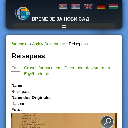
Jump to navigation
ВРЕМЕ ЈЕ ЗА НОВИ САД
☰
Startseite
›
Archiv Dokumente
›
Reisepass
S
Reisepass
i
Foto
Grundinformationen
Daten über das Auftreten
Egyéb adatok
e
Name:
s
Reisepass
Name des Originals:
i
Пасош
Foto:
n
d