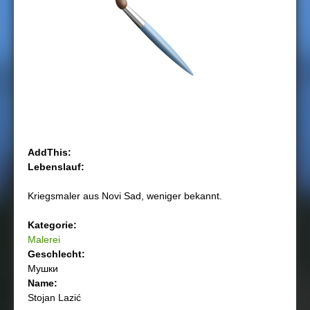
h
i
e
r
AddThis:
Lebenslauf:
Kriegsmaler aus Novi Sad, weniger bekannt.
Kategorie:
Malerei
Geschlecht:
Мушки
Name:
Stojan Lazić