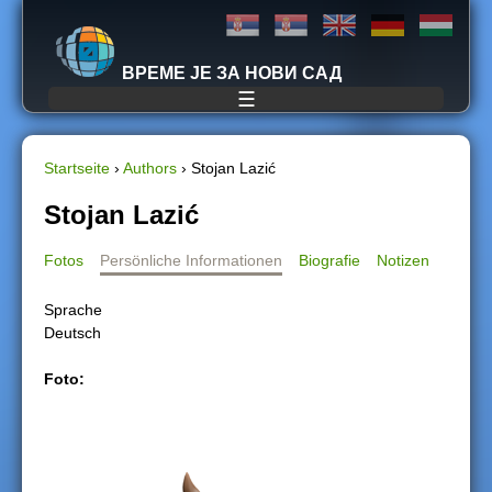
Jump to navigation
ВРЕМЕ ЈЕ ЗА НОВИ САД
☰
Startseite
›
Authors
›
Stojan Lazić
S
Stojan Lazić
i
Fotos
Persönliche Informationen
Biografie
Notizen
e
Sprache
Deutsch
s
Foto:
i
n
d