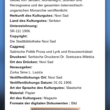
Gebiet von Serbien, Montenegro, Bosnien und
Herzegowina und der gesamten österreichisch-
h
ungarischen Monarchie veröffentlicht.
Herkunft des Kulturgutеs:
Novi Sad
i
Land des Kulturgutеs:
Serbien
Unterzeichnung:
e
SR-111 1906.
Copyright:
r
Die Stadtbibliotheke Novi Sad
Садржај:
Satirische Politik Prosa und Lyrik und Kreuzworträtsel.
Druckerei:
Serbische Druckerei Dr. Svetozara Miletića
Ort des Drücken:
Novi Sad
Herausgeber:
Zorka Sime L. Lazića
Veröffentlichungs Ort:
Novi Sad
Veröffentlichungs Datum:
01.01.1906.
Art der Sprache des Kulturgutеs:
Slawische
Material:
Papier
Art des Kulturguеs:
Magazin
Formate der digitalen Dokumenten :
Bild