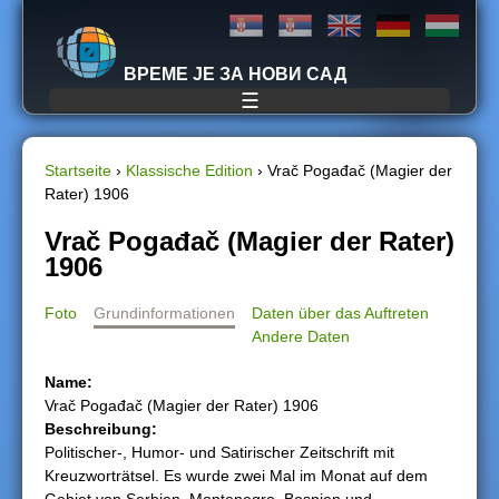
Jump to navigation
ВРЕМЕ ЈЕ ЗА НОВИ САД
☰
Startseite
›
Klassische Edition
›
Vrač Pogađač (Magier der
Rater) 1906
S
Vrač Pogađač (Magier der Rater)
i
1906
e
Foto
Grundinformationen
Daten über das Auftreten
Andere Daten
s
Name:
i
Vrač Pogađač (Magier der Rater) 1906
Beschreibung:
n
Politischer-, Humor- und Satirischer Zeitschrift mit
Kreuzworträtsel. Es wurde zwei Mal im Monat auf dem
d