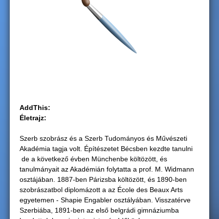
g
i
h
e
l
AddThis:
y
Életrajz:
Szerb szobrász és a Szerb Tudományos és Művészeti
Akadémia tagja volt. Építészetet Bécsben kezdte tanulni
de a következő évben Münchenbe költözött, és
tanulmányait az Akadémián folytatta a prof. M. Widmann
osztájában. 1887-ben Párizsba költözött, és 1890-ben
szobrászatbol diplomázott a az École des Beaux Arts
egyetemen - Shapie Engabler osztályában. Visszatérve
Szerbiába, 1891-ben az első belgrádi gimnáziumba