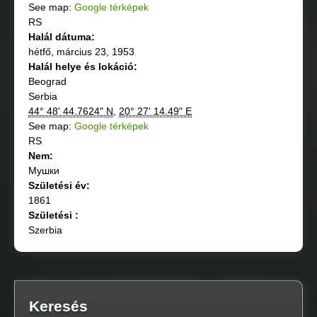
See map:
Google térképek
RS
Halál dátuma:
hétfő, március 23, 1953
Halál helye és lokáció:
Beograd
Serbia
44° 48' 44.7624" N
,
20° 27' 14.49" E
See map:
Google térképek
RS
Nem:
Мушки
Születési év:
1861
Születési :
Szerbia
Keresés