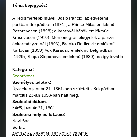
Téma bejegyzés:
A legismertebb művei: Josip Pančić az egyetemi
parkban Belgrádban (1891); a Prince Milos emlékmű
Pozarevacon (1898); a koszovói hősök emlékműe
Krusevacon (1910); Montenegrói felügyelők a párizsi
önkormányzatnál (1903); Branko Radicevic emlékmű
Karlócán (1899);Vuk Karadzic emlékmű Belgrádban
(1929); Stepa Stepanovic emlékmű (1930), és így tovább.
Kategória:
Szobrászat
Személyes adatok:
Újvidéken január 21. 1861-ben született - Belgrádban
március 23-án 1953-ban halt meg.
Születési dátum:
hétfő, január 21, 1861
Születési hely és lokáció:
Novi Sad
Serbia
45° 14' 54.8988" N
,
19° 50' 57.7824" E