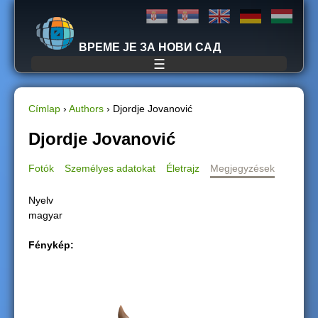
Jump to navigation
ВРЕМЕ ЈЕ ЗА НОВИ САД
☰
Címlap
›
Authors
›
Djordje Jovanović
J
Djordje Jovanović
e
Fotók
Személyes adatokat
Életrajz
Megjegyzések
l
Nyelv
magyar
e
Fénykép:
n
l
e