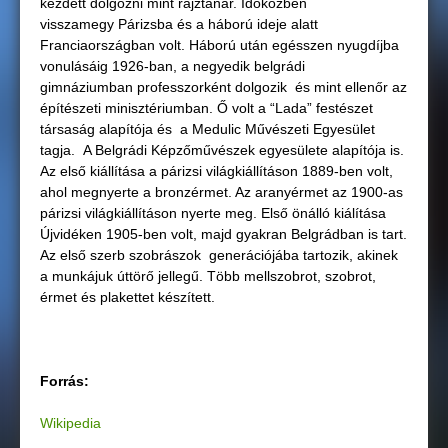
kezdett dolgozni mint rajztanár. Időközben
visszamegy Párizsba és a háború ideje alatt
Franciaországban volt. Háború után egésszen nyugdíjba
vonulásáig 1926-ban, a negyedik belgrádi
gimnáziumban professzorként dolgozik és mint ellenőr az
építészeti minisztériumban. Ő volt a “Lada” festészet
társaság alapítója és a Medulic Művészeti Egyesület
tagja. A Belgrádi Képzőművészek egyesülete alapítója is.
Az első kiállítása a párizsi világkiállításon 1889-ben volt,
ahol megnyerte a bronzérmet. Az aranyérmet az 1900-as
párizsi világkiállításon nyerte meg. Első önálló kiálítása
Újvidéken 1905-ben volt, majd gyakran Belgrádban is tart.
Az első szerb szobrászok generációjába tartozik, akinek
a munkájuk úttörő jellegű. Több mellszobrot, szobrot,
érmet és plakettet készített.
Forrás:
Wikipedia