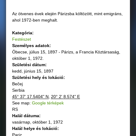
Az ötvenes évek elején Párizsba költözött, mint emigráns,
ahol 1972-ben meghalt.
Kategória:
Festészet
Személyes adatok:
Óbecse, július 15, 1897 - Párizs, a Francia Köztársaság,
október 1, 1972.
Születési dátum:
kedd, június 15, 1897
Születési hely és lokáció:
Bečej
Serbia
45° 37' 17.5404" N
,
20° 2' 8.574" E
See map:
Google térképek
RS
Halál dátuma:
vasárnap, október 1, 1972
Halál helye és lokáció:
Pariz