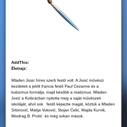
g
i
h
e
l
AddThis:
y
Életrajz:
Mladen Josic híres szerb festő volt. A Josić művészi
kezdeteit a jelölt francia festő Paul Cezanne és a
kubizmus formálja, majd később a realizmus. Mladen
Josić a Kolárácban nyitotta meg a saját művészeti
iskoláját, ahol sok festő képezte magát, köztük a Mladen
Srbinović, Matija Vuković, Stojan Ćelić, Majda Kurnik,
Miodrag B. Protić és még sokan mások.​