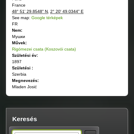
France
48° 51' 29.8548" N
,
2° 20' 49.0344" E
See map:
Google térképek
FR
Nem:
Мушки
Művek:
Rigómezei csata (Koszovói csata)
Születési év:
1897
Születési :
Szerbia
Megnevezés:
Mladen Josić
Keresés