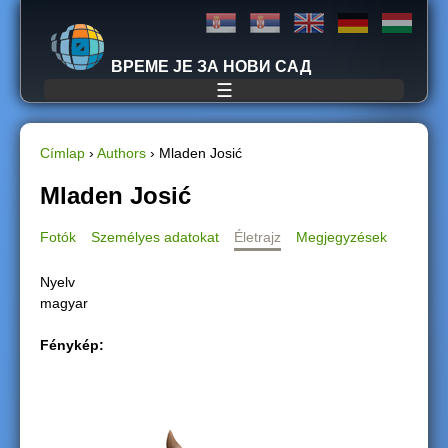
Jump to navigation
ВРЕМЕ ЈЕ ЗА НОВИ САД
☰
Címlap
›
Authors
›
Mladen Josić
J
Mladen Josić
e
Fotók
Személyes adatokat
Életrajz
Megjegyzések
l
Nyelv
magyar
e
Fénykép:
n
l
e