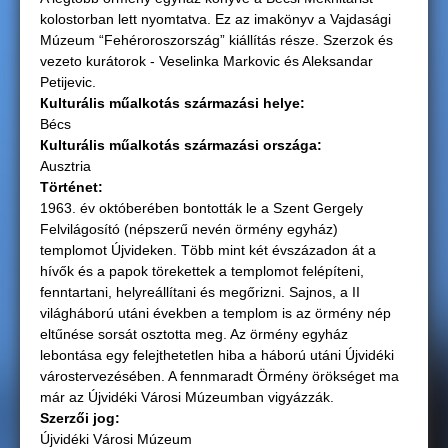
kolostorban lett nyomtatva. Ez az imakönyv a Vajdasági
g
Múzeum “Fehéroroszország” kiállítás része. Szerzok és
vezeto kurátorok - Veselinka Markovic és Aleksandar
i
Petijevic.
Кulturális műalkotás származási helye:
h
Bécs
Кulturális műalkotás származási országа:
e
Ausztria
Történet:
l
1963. év októberében bontották le a Szent Gergely
Felvilágosító (népszerű nevén örmény egyház)
y
templomot Újvideken. Több mint két évszázadon át a
hívők és a papok törekettek a templomot felépíteni,
fenntartani, helyreállítani és megőrizni. Sajnos, a II
világháború utáni években a templom is az örmény nép
eltűnése sorsát osztotta meg. Az örmény egyház
lebontása egy felejthetetlen hiba a háború utáni Újvidéki
várostervezésében. A fennmaradt Örmény örökséget ma
már az Újvidéki Városi Múzeumban vigyázzák.
Szerzői jog:
Újvidéki Városi Múzeum