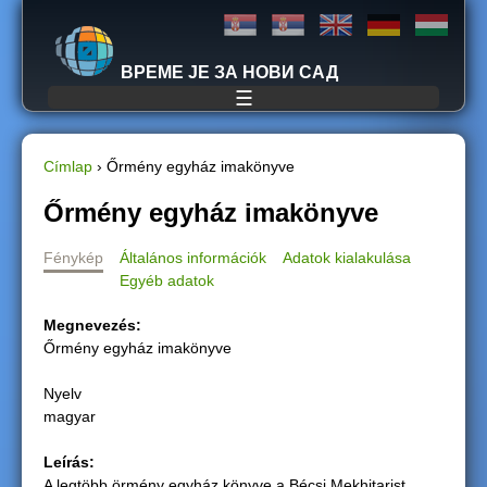
Jump to navigation
ВРЕМЕ ЈЕ ЗА НОВИ САД
☰
Címlap
›
Őrmény egyház imakönyve
J
Őrmény egyház imakönyve
e
Fénykép
Általános információk
Adatok kialakulása
Egyéb adatok
l
Megnevezés:
e
Őrmény egyház imakönyve
n
Nyelv
magyar
l
Leírás:
e
A legtöbb örmény egyház könyve a Bécsi Mekhitarist