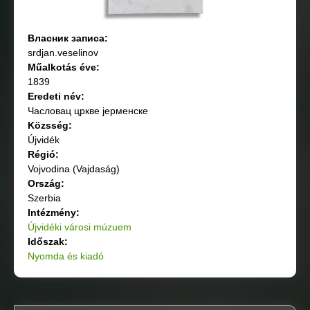
Власник записа:
srdjan.veselinov
Műalkotás éve:
1839
Eredeti név:
Часловац цркве јерменске
Közsség:
Újvidék
Régió:
Vojvodina (Vajdaság)
Ország:
Szerbia
Intézmény:
Újvidéki városi múzuem
Időszak:
Nyomda és kiadó