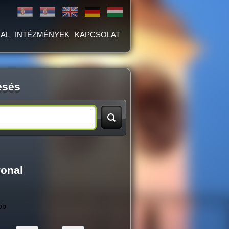
AL
INTÉZMÉNYEK
KAPCSOLAT
esés
vonal
bb