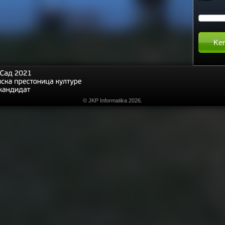
h
t
h
i
© JKP Informatika 2026.
s
s
i
t
e