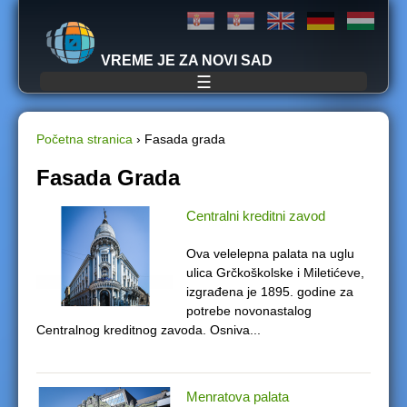
Jump to navigation
VREME JE ZA NOVI SAD
☰
Početna stranica
›
Fasada grada
Y
Fasada Grada
o
Centralni kreditni zavod
u
Ova velelepna palata na uglu
ulica Grčkoškolske i Miletićeve,
a
izgrađena je 1895. godine za
potrebe novonastalog
r
Centralnog kreditnog zavoda. Osniva...
e
h
Menratova palata