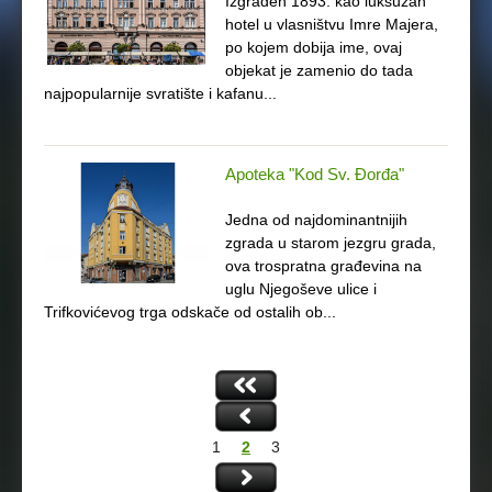
Izgrađen 1893. kao luksuzan
hotel u vlasništvu Imre Majera,
po kojem dobija ime, ovaj
objekat je zamenio do tada
najpopularnije svratište i kafanu...
Apoteka "Kod Sv. Đorđa"
Jedna od najdominantnijih
zgrada u starom jezgru grada,
ova trospratna građevina na
uglu Njegoševe ulice i
Trifkovićevog trga odskače od ostalih ob...
P
a
1
2
3
g