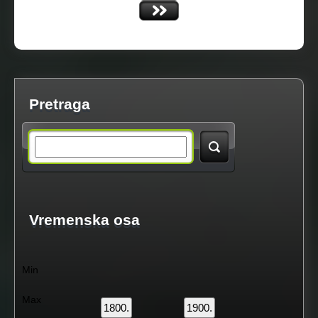
e
s
Pretraga
S
e
a
Vremenska osa
r
Min
c
Max
1800.
1900.