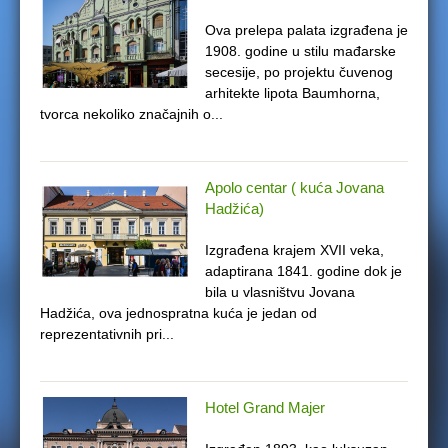
e
Ova prelepa palata izgrađena je
1908. godine u stilu mađarske
r
secesije, po projektu čuvenog
arhitekte lipota Baumhorna,
e
tvorca nekoliko značajnih o...
Apolo centar ( kuća Jovana
Hadžića)
Izgrađena krajem XVII veka,
adaptirana 1841. godine dok je
bila u vlasništvu Jovana
Hadžića, ova jednospratna kuća je jedan od
reprezentativnih pri...
Hotel Grand Majer