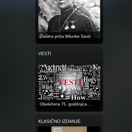
Životna priča Milunke Savić
VESTI
Obeležena 75. godišnjica...
KLASIČNO IZDANJE