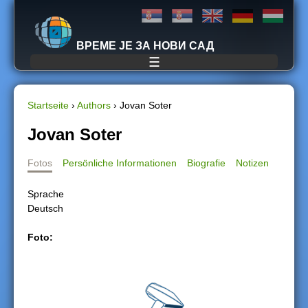
Jump to navigation
ВРЕМЕ ЈЕ ЗА НОВИ САД
☰
Startseite
›
Authors
›
Jovan Soter
S
Jovan Soter
i
Fotos
Persönliche Informationen
Biografie
Notizen
e
Sprache
Deutsch
s
Foto:
i
n
d