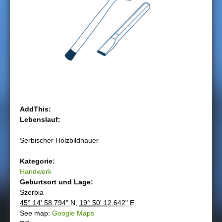
h
i
e
r
AddThis:
Lebenslauf:
Serbischer Holzbildhauer
Kategorie:
Handwerk
Geburtsort und Lage:
Szerbia
45° 14' 58.794" N
,
19° 50' 12.642" E
See map:
Google Maps