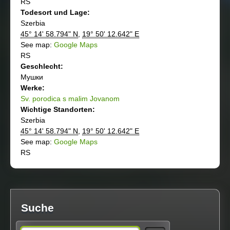
RS
Todesort und Lage:
Szerbia
45° 14' 58.794" N
,
19° 50' 12.642" E
See map:
Google Maps
RS
Geschlecht:
Мушки
Werke:
Sv. porodica s malim Jovanom
Wichtige Standorten:
Szerbia
45° 14' 58.794" N
,
19° 50' 12.642" E
See map:
Google Maps
RS
Suche