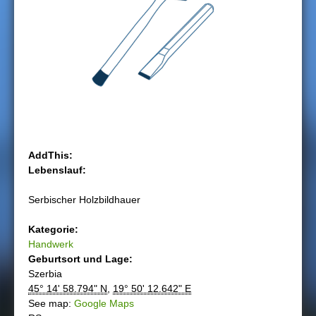
h
i
e
r
AddThis:
Lebenslauf:
Serbischer Holzbildhauer
Kategorie:
Handwerk
Geburtsort und Lage:
Szerbia
45° 14' 58.794" N
,
19° 50' 12.642" E
See map:
Google Maps