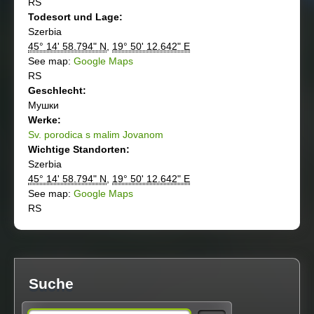
RS
Todesort und Lage:
Szerbia
45° 14' 58.794" N
,
19° 50' 12.642" E
See map:
Google Maps
RS
Geschlecht:
Мушки
Werke:
Sv. porodica s malim Jovanom
Wichtige Standorten:
Szerbia
45° 14' 58.794" N
,
19° 50' 12.642" E
See map:
Google Maps
RS
Suche