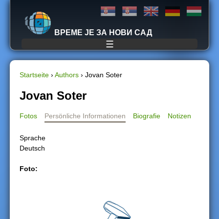
Jump to navigation
ВРЕМЕ ЈЕ ЗА НОВИ САД
☰
Startseite
›
Authors
›
Jovan Soter
S
Jovan Soter
i
Fotos
Persönliche Informationen
Biografie
Notizen
e
Sprache
Deutsch
s
Foto:
i
n
d