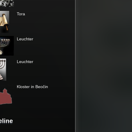
Tora
Leuchter
Leuchter
Kloster in Beočin
eline