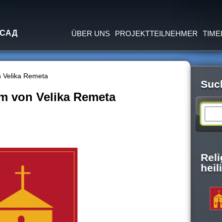
Jump to navigation
 САД
ÜBER UNS
PROJEKTTEILNEHMER
TIME
n Velika Remeta
Suc
rm von Velika Remeta
S
e
Rel
a
hei
r
c