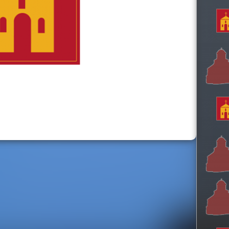
h
t
h
i
s
s
i
t
e