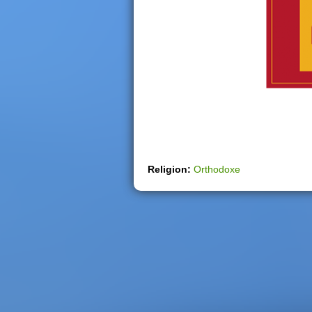
h
i
e
r
Religion:
Orthodoxe