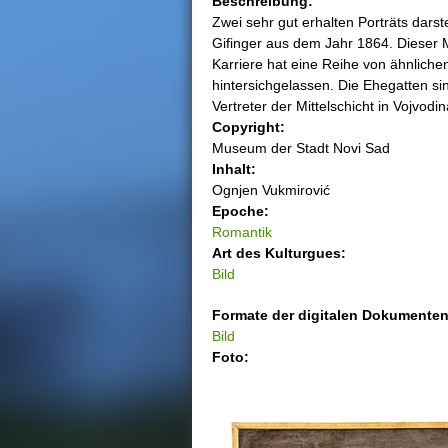
Beschreibung:
Zwei sehr gut erhalten Porträts dar
h
Gifinger aus dem Jahr 1864. Dieser 
Karriere hat eine Reihe von ähnliche
i
hintersichgelassen. Die Ehegatten sin
Vertreter der Mittelschicht in Vojvodin
e
Copyright:
Museum der Stadt Novi Sad
r
Inhalt:
Ognjen Vukmirović
Epoche:
Romantik
Art des Kulturguеs:
Bild
Formate der digitalen Dokumenten
Bild
Foto: