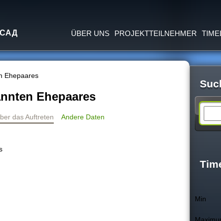
Jump to navigation
 САД
ÜBER UNS
PROJEKTTEILNEHMER
TIME
en Ehepaares
Suc
annten Ehepaares
S
ber das Auftreten
Andere Daten
e
s
a
Tim
r
Min
c
Maxim