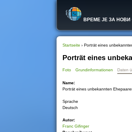
ВРЕМЕ ЈЕ ЗА НОВИ
Startseite
›
Porträt eines unbekannt
S
Porträt eines unbek
i
Foto
Grundinformationen
Daten ü
e
Name:
Porträt eines unbekannten Ehepaare
s
Sprache
i
Deutsch
n
Autor:
Franc Gifinger
d