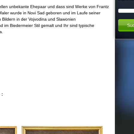
stellen unbekante Ehepaar und dass sind Werke von Frantz
h
Maler wurde in Novi Sad geboren und im Laufe seiner
n Bildern in der Vojvodina und Slawonien
t
d im Biedermeier Stil gemalt und Ihr sind typische
a.
h
i
s
s
 :
i
t
e