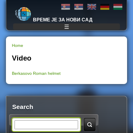
Jump to navigation
ВРЕМЕ ЈЕ ЗА НОВИ САД
☰
Home
Y
Video
o
Berkasovo Roman helmet
u
a
r
Search
e
S
h