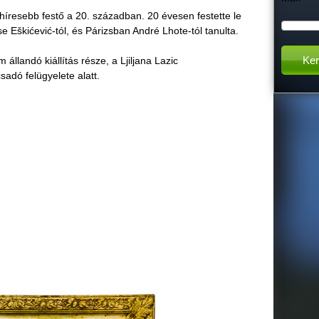
ghíresebb festő a 20. században. 20 évesen festette le
h
 Eškićević-tól, és Párizsban André Lhote-tól tanulta.
t
állandó kiállítás része, a Ljiljana Lazic
dó felügyelete alatt.
h
i
s
s
i
t
e