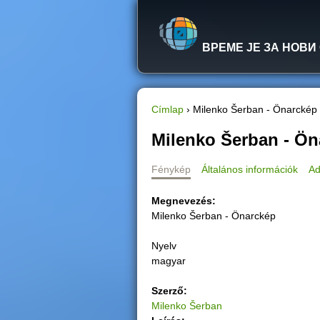
ВРЕМЕ ЈЕ ЗА НОВИ
Címlap
›
Milenko Šerban - Önarckép
J
Milenko Šerban - Ön
e
Fénykép
Általános információk
Ad
l
Megnevezés:
Milenko Šerban - Önarckép
e
Nyelv
n
magyar
l
Szerző:
Milenko Šerban
e