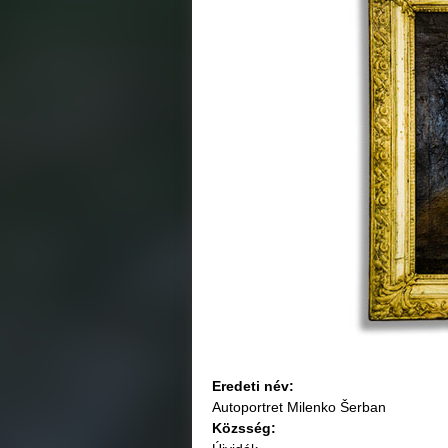
Eredeti név:
Autoportret Milenko Šerban
Közsség: