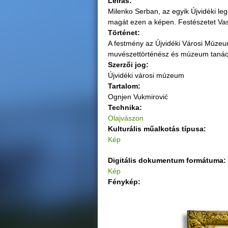
Leírás:
Milenko Serban, az egyik Újvidéki le
g
magát ezen a képen. Festészetet Vase
Történet:
i
A festmény az Újvidéki Városi Múzeum 
muvészettörténész és múzeum tanácsa
h
Szerzői jog:
Újvidéki városi múzeum
e
Tartalom:
Ognjen Vukmirović
l
Technika:
Olajvászon
y
Kulturális műalkotás típusa:
Kép
Digitális dokumentum formátuma:
Kép
Fénykép: