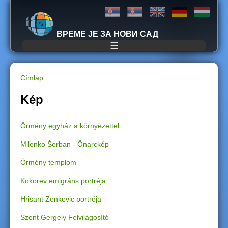
Jump to navigation
ВРЕМЕ ЈЕ ЗА НОВИ САД
☰
Címlap
J
Kép
e
Örmény egyház a környezettel
l
Milenko Šerban - Önarckép
e
Örmény templom
n
Kokorev emigráns portréja
l
Hrisant Zenkevic portréja
Szent Gergely Felvilágosító
e