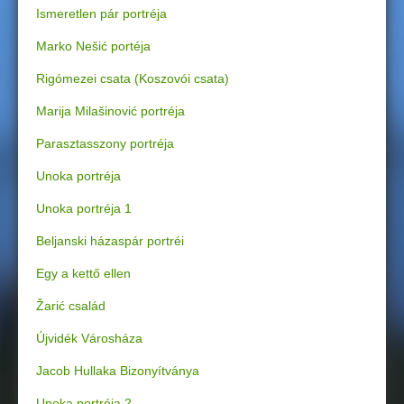
Ismeretlen pár portréja
g
Marko Nešić portéja
i
Rigómezei csata (Koszovói csata)
h
Marija Milašinović portréja
e
Parasztasszony portréja
l
Unoka portréja
Unoka portréja 1
y
Beljanski házaspár portréi
Egy a kettő ellen
Žarić család
Újvidék Városháza
Jacob Hullaka Bizonyítványa
Unoka portréja 2