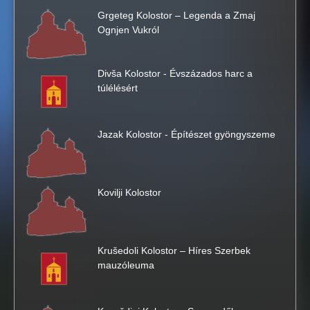
t
Grgeteg Kolostor – Legenda a Zmaj
Ognjen Vukról
h
Divša Kolostor - Évszázados harc a
i
túlélésért
s
Jazak Kolostor - Építészet gyöngyszeme
s
i
Kovilji Kolostor
t
e
Krušedoli Kolostor – Híres Szerbek
mauzóleuma