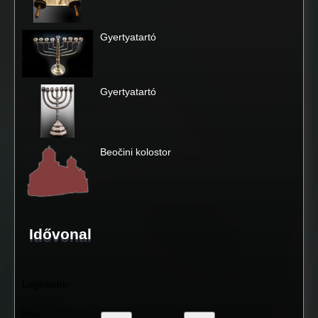
Gyertyatartó
Gyertyatartó
Beočini kolostor
Idővonal
Legkisebb
Max