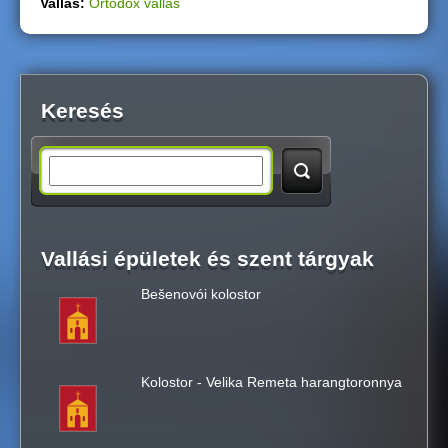
Vallás:
Ortodox vallás
Keresés
S
e
Vallási épületek és szent tárgyak
a
Bešenovói kolostor
r
c
Kolostor - Velika Remeta harangtoronnya
h