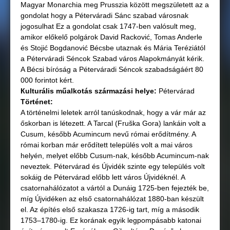
Magyar Monarchia meg Prusszia között megszületett az a
gondolat hogy a Péterváradi Sánc szabad városnak
jogosulhat Ez a gondolat csak 1747-ben valósult meg,
amikor előkelő polgárok David Racković, Tomas Anderle
és Stojić Bogdanović Bécsbe utaznak és Mária Teréziától
a Péterváradi Séncok Szabad város Alapokmányát kérik.
A Bécsi bíróság a Péterváradi Séncok szabadságáért 80
000 forintot kért.
Кulturális műalkotás származási helye:
Pétervárad
Történet:
A történelmi leletek arról tanúskodnak, hogy a vár már az
őskorban is létezett. A Tarcal (Fruška Gora) lankáin volt a
Cusum, később Acumincum nevű római erődítmény. A
római korban már erődített település volt a mai város
helyén, melyet előbb Cusum-nak, később Acumincum-nak
neveztek. Pétervárad és Újvidék szinte egy település volt
sokáig de Pétervárad előbb lett város Újvidéknél. A
csatornahálózatot a vártól a Dunáig 1725-ben fejezték be,
míg Újvidéken az első csatornahálózat 1880-ban készült
el. Az építés első szakasza 1726-ig tart, míg a második
1753–1780-ig. Ez korának egyik legpompásabb katonai