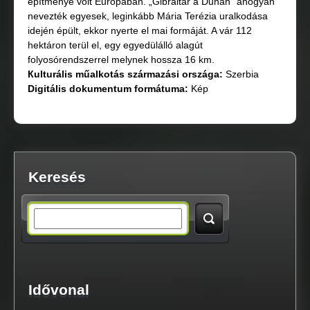
építménye volt Európában. „Gibraltár a Dunán” ahogyan
nevezték egyesek, leginkább Mária Terézia uralkodása
idején épült, ekkor nyerte el mai formáját. A vár 112
hektáron terül el, egy egyedülálló alagút
folyosórendszerrel melynek hossza 16 km.
Кulturális műalkotás származási országа:
Szerbia
Digitális dokumentum formátuma:
Kép
Keresés
S
e
a
Idővonal