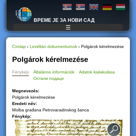
Jump to navigation
ВРЕМЕ ЈЕ ЗА НОВИ САД
☰
Címlap
›
Levéltári dokumentumok
›
Polgárok kérelmezése
J
Polgárok kérelmezése
e
Fénykép
Általános információk
Adatok kialakulása
Остали подаци
l
Megnevezés:
e
Polgárok kérelmezése
Eredeti név:
n
Molba građana Petrovaradinskog šanca
Fénykép:
l
e