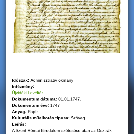
g
i
h
e
l
y
Időszak:
Adminisztratív okmány
Intézmény:
Újvidéki Levéltár
Dokumentum dátuma:
01.01.1747.
Dokumentum éve:
1747
Anyag:
Papír
Kulturális műalkotás típusa:
Szöveg
Leírás:
A Szent Római Birodalom szétesése utan az Osztrák-