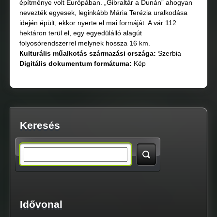
építménye volt Európában. „Gibraltár a Dunán” ahogyan
nevezték egyesek, leginkább Mária Terézia uralkodása
idején épült, ekkor nyerte el mai formáját. A vár 112
hektáron terül el, egy egyedülálló alagút
folyosórendszerrel melynek hossza 16 km.
Кulturális műalkotás származási országа:
Szerbia
Digitális dokumentum formátuma:
Kép
Keresés
S
e
a
Idővonal