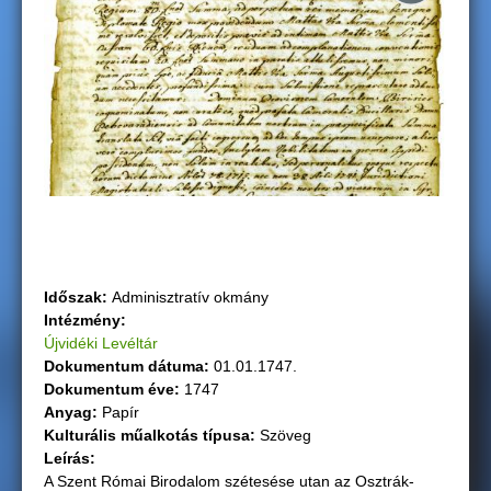
g
i
h
e
l
y
Időszak:
Adminisztratív okmány
Intézmény:
Újvidéki Levéltár
Dokumentum dátuma:
01.01.1747.
Dokumentum éve:
1747
Anyag:
Papír
Kulturális műalkotás típusa:
Szöveg
Leírás:
A Szent Római Birodalom szétesése utan az Osztrák-