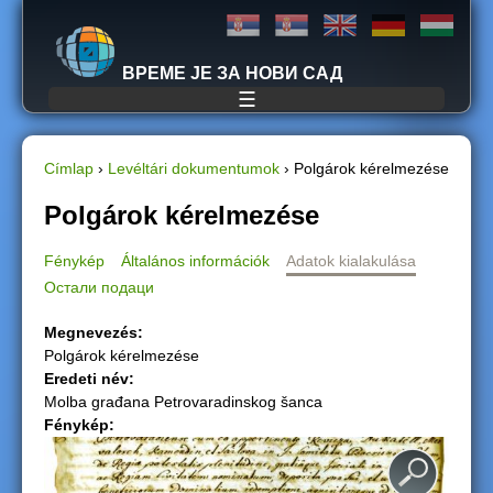
Jump to navigation
ВРЕМЕ ЈЕ ЗА НОВИ САД
☰
Címlap
›
Levéltári dokumentumok
›
Polgárok kérelmezése
J
Polgárok kérelmezése
e
Fénykép
Általános információk
Adatok kialakulása
Остали подаци
l
Megnevezés:
e
Polgárok kérelmezése
Eredeti név:
n
Molba građana Petrovaradinskog šanca
Fénykép:
l
e