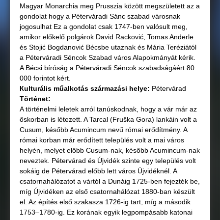
Magyar Monarchia meg Prusszia között megszületett az a
gondolat hogy a Péterváradi Sánc szabad városnak
jogosulhat Ez a gondolat csak 1747-ben valósult meg,
amikor előkelő polgárok David Racković, Tomas Anderle
és Stojić Bogdanović Bécsbe utaznak és Mária Teréziától
a Péterváradi Séncok Szabad város Alapokmányát kérik.
A Bécsi bíróság a Péterváradi Séncok szabadságáért 80
000 forintot kért.
Кulturális műalkotás származási helye:
Pétervárad
Történet:
A történelmi leletek arról tanúskodnak, hogy a vár már az
őskorban is létezett. A Tarcal (Fruška Gora) lankáin volt a
Cusum, később Acumincum nevű római erődítmény. A
római korban már erődített település volt a mai város
helyén, melyet előbb Cusum-nak, később Acumincum-nak
neveztek. Pétervárad és Újvidék szinte egy település volt
sokáig de Pétervárad előbb lett város Újvidéknél. A
csatornahálózatot a vártól a Dunáig 1725-ben fejezték be,
míg Újvidéken az első csatornahálózat 1880-ban készült
el. Az építés első szakasza 1726-ig tart, míg a második
1753–1780-ig. Ez korának egyik legpompásabb katonai