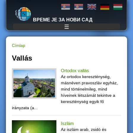
Jump to navigation
ВРЕМЕ ЈЕ ЗА НОВИ САД
☰
Címlap
J
Vallás
e
Ortodox vallás
Az ortodox kereszténység,
l
másnéven pravoszláv egyház,
mind történelmileg, mind
e
híveinek létszámát tekintve a
kereszténység egyik fő
n
irányzata (a...
l
Iszlám
e
Az iszlám arab, zsidó és