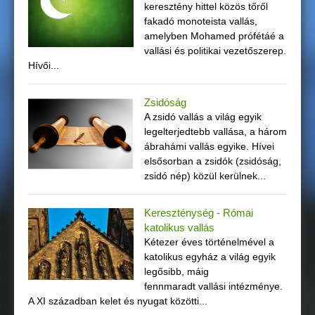
keresztény hittel közös tőről
g
fakadó monoteista vallás,
amelyben Mohamed prófétáé a
i
vallási és politikai vezetőszerep.
Hívői...
h
Zsidóság
e
A zsidó vallás a világ egyik
legelterjedtebb vallása, a három
l
ábrahámi vallás egyike. Hívei
elsősorban a zsidók (zsidóság,
y
zsidó nép) közül kerülnek...
Kereszténység - Római
katolikus vallás
Kétezer éves történelmével a
katolikus egyház a világ egyik
legősibb, máig
fennmaradt vallási intézménye.
A XI században kelet és nyugat közötti...