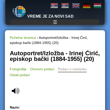
Jump to navigation
VREME JE ZA NOVI SAD
☰
Početna stranica
›
Autoportret/Izložba - Irinej Ćirić,
episkop bački (1884-1955) (20)
Y
Autoportret/Izložba - Irinej Ćirić,
o
episkop bački (1884-1955) (20)
u
Fotografije
Osnovni podaci
Podaci o nastanku
Ostali podaci
a
r
e
h
Naziv: