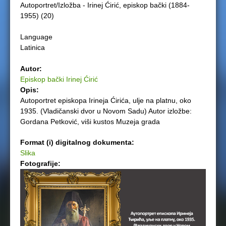
Autoportret/Izložba - Irinej Ćirić, episkop bački (1884-
e
1955) (20)
r
Language
Latinica
e
Autor:
Episkop bački Irinej Ćirić
Opis:
Autoportret episkopa Irineja Ćirića, ulje na platnu, oko
1935. (Vladičanski dvor u Novom Sadu) Autor izložbe:
Gordana Petković, viši kustos Muzeja grada
Format (i) digitalnog dokumenta:
Slika
Fotografije: