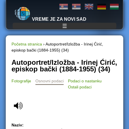
Jump to navigation
VREME JE ZA NOVI SAD
☰
Početna stranica
›
Autoportret/Izložba - Irinej Ćirić,
episkop bački (1884-1955) (34)
Y
Autoportret/Izložba - Irinej Ćirić,
o
episkop bački (1884-1955) (34)
u
Fotografije
Osnovni podaci
Podaci o nastanku
Ostali podaci
a
r
e
h
Naziv: