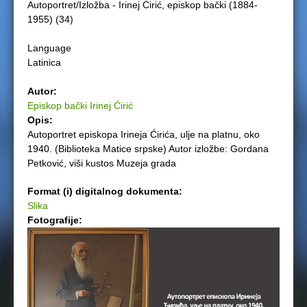
Autoportret/Izložba - Irinej Ćirić, episkop bački (1884-
e
1955) (34)
r
Language
Latinica
e
Autor:
Episkop bački Irinej Ćirić
Opis:
Autoportret episkopa Irineja Ćirića, ulje na platnu, oko
1940. (Biblioteka Matice srpske) Autor izložbe: Gordana
Petković, viši kustos Muzeja grada
Format (i) digitalnog dokumenta:
Slika
Fotografije: