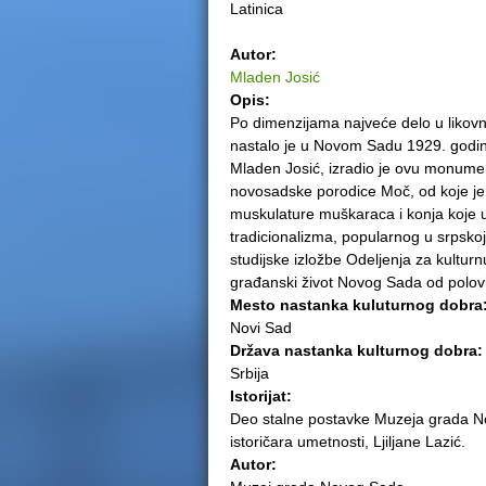
Latinica
e
Autor:
r
Mladen Josić
Opis:
e
Po dimenzijama najveće delo u likov
nastalo je u Novom Sadu 1929. godine
Mladen Josić, izradio je ovu monumen
novosadske porodice Moč, od koje je de
muskulature muškaraca i konja koje u
tradicionalizma, popularnog u srpskoj
studijske izložbe Odeljenja za kultur
građanski život Novog Sada od polov
Mesto nastanka kuluturnog dobra
Novi Sad
Država nastanka kulturnog dobra
Srbija
Istorijat:
Deo stalne postavke Muzeja grada 
istoričara umetnosti, Ljiljane Lazić.
Autor: