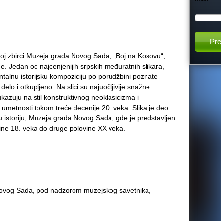
h
t
noj zbirci Muzeja grada Novog Sada, „Boj na Kosovu“,
h
. Jedan od najcenjenijih srpskih međuratnih slikara,
talnu istorijsku kompoziciju po porudžbini poznate
i
lo i otkupljeno. Na slici su najuočljivije snažne
kazuju na stil konstruktivnog neoklasicizma i
 umetnosti tokom treće decenije 20. veka. Slika je deo
s
nu istoriju, Muzeja grada Novog Sada, gde je predstavljen
ine 18. veka do druge polovine XX veka.
s
:
i
:
t
Novog Sada, pod nadzorom muzejskog savetnika,
e