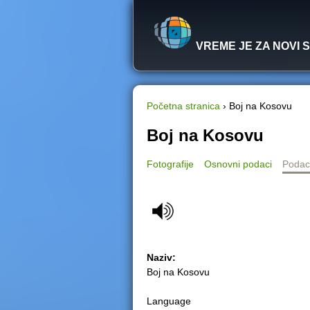
VREME JE ZA NOVI 
Početna stranica
›
Boj na Kosovu
Y
Boj na Kosovu
o
Fotografije
Osnovni podaci
Podac
u
a
r
Naziv:
e
Boj na Kosovu
h
Language