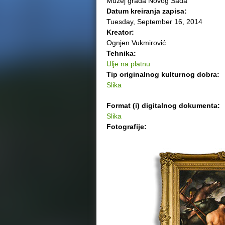
Muzej grada Novog Sada
Datum kreiranja zapisa:
Tuesday, September 16, 2014
Kreator:
Ognjen Vukmirović
Tehnika:
Ulje na platnu
Tip originalnog kulturnog dobra:
Slika
Format (i) digitalnog dokumenta:
Slika
Fotografije: