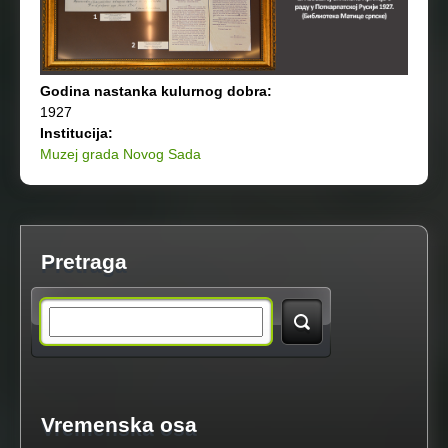
Godina nastanka kulurnog dobra:
1927
Institucija:
Muzej grada Novog Sada
Pretraga
S
e
a
Vremenska osa