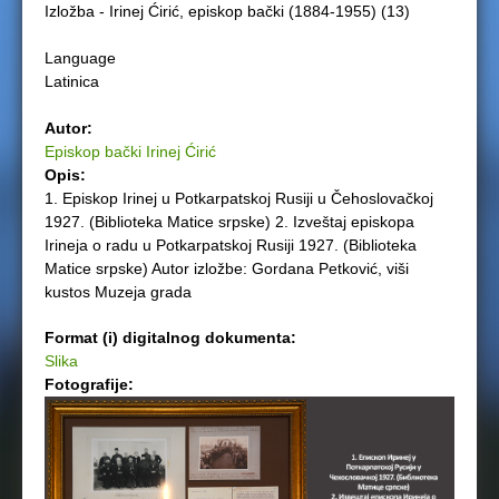
Izložba - Irinej Ćirić, episkop bački (1884-1955) (13)
e
Language
r
Latinica
e
Autor:
Episkop bački Irinej Ćirić
Opis:
1. Episkop Irinej u Potkarpatskoj Rusiji u Čehoslovačkoj
1927. (Biblioteka Matice srpske) 2. Izveštaj episkopa
Irineja o radu u Potkarpatskoj Rusiji 1927. (Biblioteka
Matice srpske) Autor izložbe: Gordana Petković, viši
kustos Muzeja grada
Format (i) digitalnog dokumenta:
Slika
Fotografije: