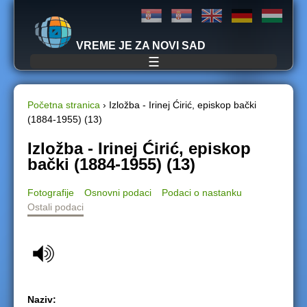
Jump to navigation
VREME JE ZA NOVI SAD
☰
Početna stranica
›
Izložba - Irinej Ćirić, episkop bački
(1884-1955) (13)
Y
Izložba - Irinej Ćirić, episkop
o
bački (1884-1955) (13)
u
Fotografije
Osnovni podaci
Podaci o nastanku
Ostali podaci
a
r
e
h
Naziv: