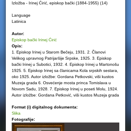
Izložba - Irinej Ćirić, episkop bački (1884-1955) (14)
e
Language
r
Latinica
e
Autor:
Episkop bački Irinej Ćirić
Opis:
1. Episkop Irinej u Starom Bečeju, 1931. 2. Članovi
Velikog upravnog Patrijaršije Srpske, 1925. 3. Episkop
bački Irinej u Subotici, 1932. 4. Episkop Irinej u Martonošu
1925. 5. Episkop Irinej sa članicama Kola srpskih sestara,
oko 1925. Autor izložbe: Gordana Petkovski, viši kustos
Muzeja grada 6. Osvećenje mosta princa Tomislava u
Novom Sadu, 1928. 7. Episkop Irinej u poseti Molu, 1924.
Autor izložbe: Gordana Petković, viši kustos Muzeja grada
Format (i) digitalnog dokumenta:
Slika
Fotografije: