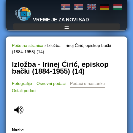
Jump to navigation
VREME JE ZA NOVI SAD
☰
Početna stranica
›
Izložba - Irinej Ćirić, episkop bački
(1884-1955) (14)
Y
Izložba - Irinej Ćirić, episkop
o
bački (1884-1955) (14)
u
Fotografije
Osnovni podaci
Podaci o nastanku
Ostali podaci
a
r
e
h
Naziv: