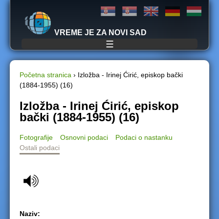
Jump to navigation
VREME JE ZA NOVI SAD
☰
Početna stranica
›
Izložba - Irinej Ćirić, episkop bački
(1884-1955) (16)
Y
Izložba - Irinej Ćirić, episkop
o
bački (1884-1955) (16)
u
Fotografije
Osnovni podaci
Podaci o nastanku
Ostali podaci
a
r
e
h
Naziv: