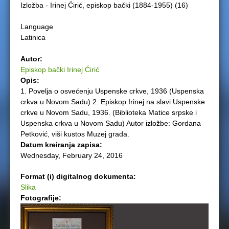
Izložba - Irinej Ćirić, episkop bački (1884-1955) (16)
e
Language
r
Latinica
e
Autor:
Episkop bački Irinej Ćirić
Opis:
1. Povelja o osvećenju Uspenske crkve, 1936 (Uspenska
crkva u Novom Sadu) 2. Episkop Irinej na slavi Uspenske
crkve u Novom Sadu, 1936. (Biblioteka Matice srpske i
Uspenska crkva u Novom Sadu) Autor izložbe: Gordana
Petković, viši kustos Muzej grada.
Datum kreiranja zapisa:
Wednesday, February 24, 2016
Format (i) digitalnog dokumenta:
Slika
Fotografije: