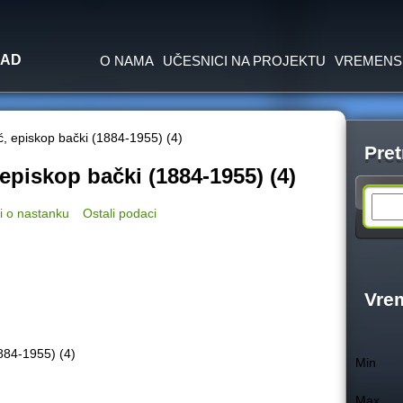
Jump to navigation
SAD
O NAMA
UČESNICI NA PROJEKTU
VREMENS
rić, episkop bački (1884-1955) (4)
Pret
, episkop bački (1884-1955) (4)
S
i o nastanku
Ostali podaci
e
a
Vre
r
1884-1955) (4)
Min
c
Max