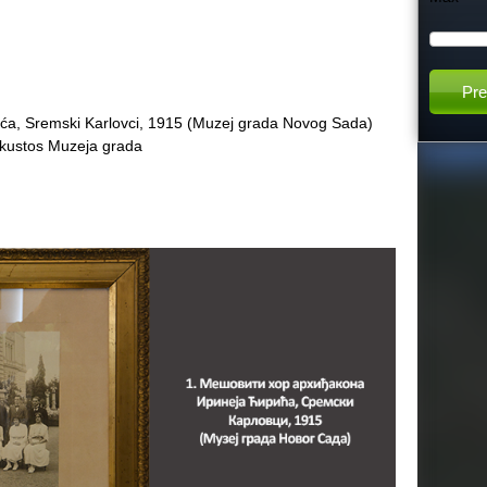
h
t
irića, Sremski Karlovci, 1915 (Muzej grada Novog Sada)
h
i kustos Muzeja grada
i
s
s
i
t
e