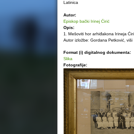
Latinica
e
Autor:
r
Episkop bački Irinej Ćirić
Opis:
e
1. Mešoviti hor arhiđakona Irineja Ć
Autor izložbe: Gordana Petković, viš
Format (i) digitalnog dokumenta:
Slika
Fotografije: