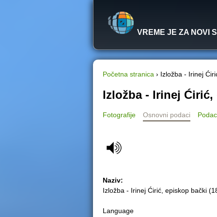
VREME JE ZA NOVI 
Početna stranica
›
Izložba - Irinej Ći
Y
Izložba - Irinej Ćirić
o
Fotografije
Osnovni podaci
Podac
u
a
r
Naziv:
e
Izložba - Irinej Ćirić, episkop bački (
h
Language