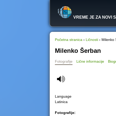
VREME JE ZA NOVI 
Početna stranica
›
Ličnosti
›
Milenko
Y
Milenko Šerban
o
Fotografije
Lične informacije
Biogr
u
a
r
Language
e
Latinica
h
Fotografije: