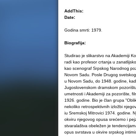
AddThis:
Date:
Godina smrti: 1979.
Biografija:
Studirao je slikarstvo na Akademiji K
radi kao profesor crtanja u zanatlijs
kao scenograf Srpskog Narodnog poz
Novom Sadu. Posle Drugog svetskog r
u Novom Sadu, do 1948. godine, kada
Jugoslovenskom dramskom pozorištu, 
umetnosti i Akademiji za pozorište, fi
1926. godine. Bio je član grupa "Obli
nekoliko retrospektivnih izložbi nje
iu Sremskoj Mitrovici 1974. godine. Njeg
okviru njegovog opusa srećemo i pejz
stvaralaštva obeležen je tendencijam
opus svrstava u okvire srpskog intimi