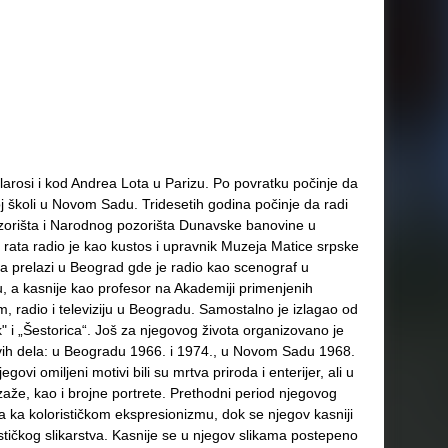
olarosi i kod Andrea Lota u Parizu. Po povratku počinje da
koj školi u Novom Sadu. Tridesetih godina počinje da radi
orišta i Narodnog pozorišta Dunavske banovine u
ata radio je kao kustos i upravnik Muzeja Matice srpske
 prelazi u Beograd gde je radio kao scenograf u
a kasnije kao profesor na Akademiji primenjenih
lm, radio i televiziju u Beogradu. Samostalno je izlagao od
k" i „Šestorica“. Još za njegovog života organizovano je
govih dela: u Beogradu 1966. i 1974., u Novom Sadu 1968.
ovi omiljeni motivi bili su mrtva priroda i enterijer, ali u
aže, kao i brojne portrete. Prethodni period njegovog
a ka kolorističkom ekspresionizmu, dok se njegov kasniji
stičkog slikarstva. Kasnije se u njegov slikama postepeno