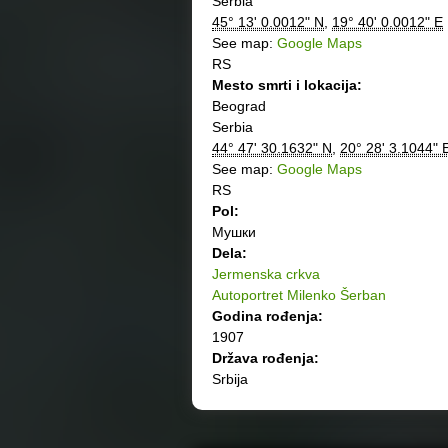
Serbia
45° 13' 0.0012" N
,
19° 40' 0.0012" E
See map:
Google Maps
RS
Mesto smrti i lokacija:
Beograd
Serbia
44° 47' 30.1632" N
,
20° 28' 3.1044" 
See map:
Google Maps
RS
Pol:
Мушки
Dela:
Jermenska crkva
Autoportret Milenko Šerban
Godina rođenja:
1907
Država rođenja:
Srbija