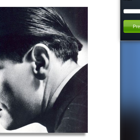
h
t
h
i
s
s
i
t
e