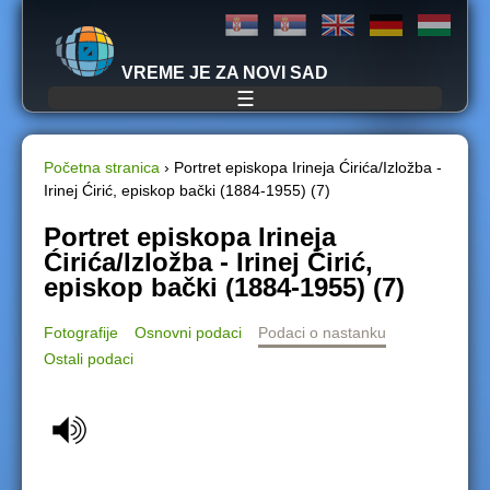
Jump to navigation
VREME JE ZA NOVI SAD
☰
Početna stranica
›
Portret episkopa Irineja Ćirića/Izložba -
Irinej Ćirić, episkop bački (1884-1955) (7)
Y
Portret episkopa Irineja
o
Ćirića/Izložba - Irinej Ćirić,
episkop bački (1884-1955) (7)
u
Fotografije
Osnovni podaci
Podaci o nastanku
a
Ostali podaci
r
e
h