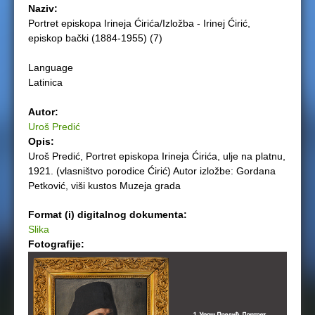
Naziv:
e
Portret episkopa Irineja Ćirića/Izložba - Irinej Ćirić,
episkop bački (1884-1955) (7)
r
Language
e
Latinica
Autor:
Uroš Predić
Opis:
Uroš Predić, Portret episkopa Irineja Ćirića, ulje na platnu,
1921. (vlasništvo porodice Ćirić) Autor izložbe: Gordana
Petković, viši kustos Muzeja grada
Format (i) digitalnog dokumenta:
Slika
Fotografije: