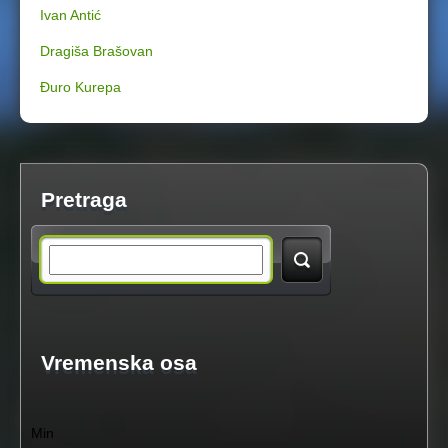
Ivan Antić
e
Dragiša Brašovan
r
Đuro Kurepa
e
Pretraga
S
e
a
Vremenska osa
r
Min