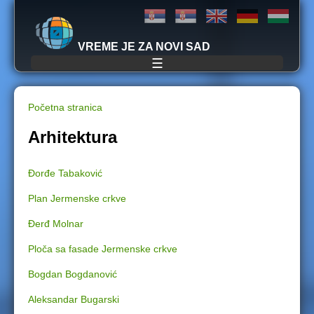
Jump to navigation
VREME JE ZA NOVI SAD
☰
Početna stranica
Y
Arhitektura
o
Đorđe Tabaković
u
Plan Jermenske crkve
a
Đerđ Molnar
r
Ploča sa fasade Jermenske crkve
e
Bogdan Bogdanović
Aleksandar Bugarski
h