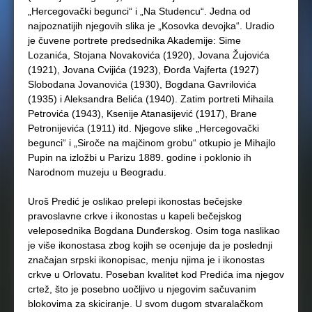
„Hercegovački begunci“ i „Na Studencu“. Jedna od
najpoznatijih njegovih slika je „Kosovka devojka“. Uradio
je čuvene portrete predsednika Akademije: Sime
Lozanića, Stojana Novakovića (1920), Jovana Žujovića
(1921), Jovana Cvijića (1923), Đorđa Vajferta (1927)
Slobodana Jovanovića (1930), Bogdana Gavrilovića
(1935) i Aleksandra Belića (1940). Zatim portreti Mihaila
Petrovića (1943), Ksenije Atanasijević (1917), Brane
Petronijevića (1911) itd. Njegove slike „Hercegovački
begunci“ i „Siroče na majčinom grobu“ otkupio je Mihajlo
Pupin na izložbi u Parizu 1889. godine i poklonio ih
Narodnom muzeju u Beogradu.
Uroš Predić je oslikao prelepi ikonostas bečejske
pravoslavne crkve i ikonostas u kapeli bečejskog
veleposednika Bogdana Dunđerskog. Osim toga naslikao
je više ikonostasa zbog kojih se ocenjuje da je poslednji
značajan srpski ikonopisac, menju njima je i ikonostas
crkve u Orlovatu. Poseban kvalitet kod Predića ima njegov
crtež, što je posebno uočljivo u njegovim sačuvanim
blokovima za skiciranje. U svom dugom stvaralačkom