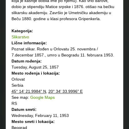
koja je kasnije dobila ime po njemu). Kao vrlo darovit,
dobio je stipendiju Matice srpske i 1876. otišao na bečku
slikarsku akademiju. Završio je Umetničku akademiju u
Beču 1880. godine u klasi profesora Gripenkerla.
Kategorija:
Slikarstvo
Lične informacije:
Poznat slikar. Rođen u Orlovatu 25. novembra /
7.decembar 1857., umro u Beogradu 11. februara 1953.
Datum rođenja:
Tuesday, August 25, 1857
Mesto rođenja i lokacija:
Orlovat
Serbia
45° 14' 21.9984" N
,
20° 34' 33.9996" E
See map:
Google Maps
RS
Datum smrti:
Wednesday, February 11, 1953
Mesto smrti i lokacija:
Beograd