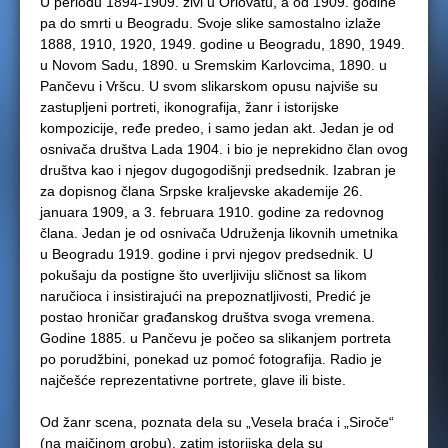
U periodu 1894-1909. živi u Orlovatu, a od 1909. godine
pa do smrti u Beogradu. Svoje slike samostalno izlaže
1888, 1910, 1920, 1949. godine u Beogradu, 1890, 1949.
u Novom Sadu, 1890. u Sremskim Karlovcima, 1890. u
Pančevu i Vršcu. U svom slikarskom opusu najviše su
zastupljeni portreti, ikonografija, žanr i istorijske
kompozicije, ređe predeo, i samo jedan akt. Jedan je od
osnivača društva Lada 1904. i bio je neprekidno član ovog
društva kao i njegov dugogodišnji predsednik. Izabran je
za dopisnog člana Srpske kraljevske akademije 26.
januara 1909, a 3. februara 1910. godine za redovnog
člana. Jedan je od osnivača Udruženja likovnih umetnika
u Beogradu 1919. godine i prvi njegov predsednik. U
pokušaju da postigne što uverljiviju sličnost sa likom
naručioca i insistirajući na prepoznatljivosti, Predić je
postao hroničar građanskog društva svoga vremena.
Godine 1885. u Pančevu je počeo sa slikanjem portreta
po porudžbini, ponekad uz pomoć fotografija. Radio je
najčešće reprezentativne portrete, glave ili biste.
Od žanr scena, poznata dela su „Vesela braća i „Siroče“
(na majčinom grobu), zatim istorijska dela su