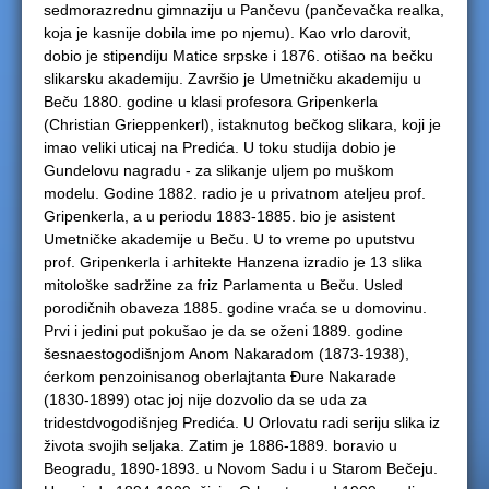
sedmorazrednu gimnaziju u Pančevu (pančevačka realka,
koja je kasnije dobila ime po njemu). Kao vrlo darovit,
dobio je stipendiju Matice srpske i 1876. otišao na bečku
slikarsku akademiju. Završio je Umetničku akademiju u
Beču 1880. godine u klasi profesora Gripenkerla
(Christian Grieppenkerl), istaknutog bečkog slikara, koji je
imao veliki uticaj na Predića. U toku studija dobio je
Gundelovu nagradu - za slikanje uljem po muškom
modelu. Godine 1882. radio je u privatnom ateljeu prof.
Gripenkerla, a u periodu 1883-1885. bio je asistent
Umetničke akademije u Beču. U to vreme po uputstvu
prof. Gripenkerla i arhitekte Hanzena izradio je 13 slika
mitološke sadržine za friz Parlamenta u Beču. Usled
porodičnih obaveza 1885. godine vraća se u domovinu.
Prvi i jedini put pokušao je da se oženi 1889. godine
šesnaestogodišnjom Anom Nakaradom (1873-1938),
ćerkom penzoinisanog oberlajtanta Đure Nakarade
(1830-1899) otac joj nije dozvolio da se uda za
tridestdvogodišnjeg Predića. U Orlovatu radi seriju slika iz
života svojih seljaka. Zatim je 1886-1889. boravio u
Beogradu, 1890-1893. u Novom Sadu i u Starom Bečeju.