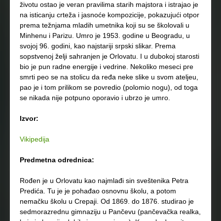
životu ostao je veran pravilima starih majstora i istrajao je
na isticanju crteža i jasnoće kompozicije, pokazujući otpor
prema težnjama mladih umetnika koji su se školovali u
Minhenu i Parizu. Umro je 1953. godine u Beogradu, u
svojoj 96. godini, kao najstariji srpski slikar. Prema
sopstvenoj želji sahranjen je Orlovatu. I u dubokoj starosti
bio je pun radne energije i vedrine. Nekoliko meseci pre
smrti peo se na stolicu da ređa neke slike u svom ateljeu,
pao je i tom prilikom se povredio (polomio nogu), od toga
se nikada nije potpuno oporavio i ubrzo je umro.
Izvor:
Vikipedija
Predmetna odrednica:
Rođen je u Orlovatu kao najmlađi sin sveštenika Petra
Predića. Tu je je pohađao osnovnu školu, a potom
nemačku školu u Crepaji. Od 1869. do 1876. studirao je
sedmorazrednu gimnaziju u Pančevu (pančevačka realka,