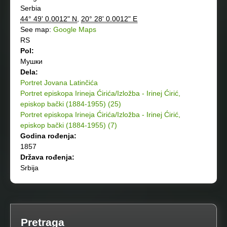
Serbia
44° 49' 0.0012" N
,
20° 28' 0.0012" E
See map:
Google Maps
RS
Pol:
Мушки
Dela:
Portret Jovana Latinčića
Portret episkopa Irineja Ćirića/Izložba - Irinej Ćirić,
episkop bački (1884-1955) (25)
Portret episkopa Irineja Ćirića/Izložba - Irinej Ćirić,
episkop bački (1884-1955) (7)
Godina rođenja:
1857
Država rođenja:
Srbija
Pretraga