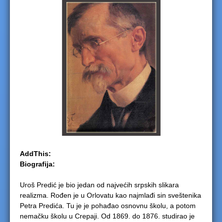
e
r
e
AddThis:
Biografija:
Uroš Predić je bio jedan od najvećih srpskih slikara
realizma. Rođen je u Orlovatu kao najmlađi sin sveštenika
Petra Predića. Tu je je pohađao osnovnu školu, a potom
nemačku školu u Crepaji. Od 1869. do 1876. studirao je