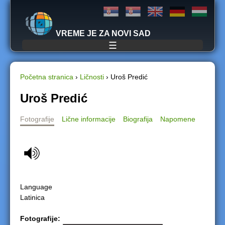
Jump to navigation
VREME JE ZA NOVI SAD
☰
Početna stranica
›
Ličnosti
›
Uroš Predić
Y
Uroš Predić
o
Fotografije
Lične informacije
Biografija
Napomene
u
a
r
Language
e
Latinica
h
Fotografije: