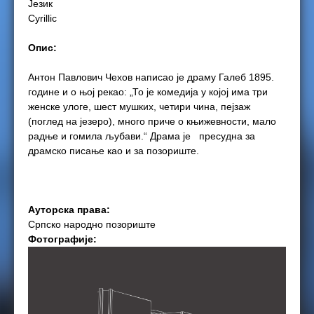
Језик
Cyrillic
e
Опис:
r
Антон Павлович Чехов написао је драму Галеб 1895.
e
године и о њој рекао: „То је комедија у којој има три
женске улоге, шест мушких, четири чина, пејзаж
(поглед на језеро), много приче о књижевности, мало
радње и гомила љубави.“ Драма је пресудна за
драмско писање као и за позориште.
Ауторска права:
Српско народно позориште
Фотографије: