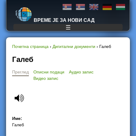
Jump to navigation
ВРЕМЕ ЈЕ ЗА НОВИ САД
☰
Почетна страница
›
Дигитални документи
›
Галеб
Y
Галеб
o
Преглед
Описни подаци
Аудио запис
Видео запис
u
a
r
Име:
e
Галеб
h