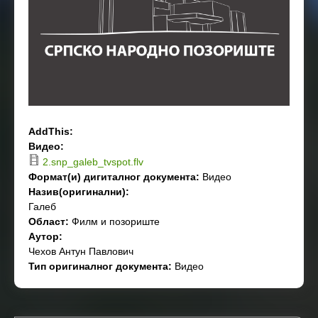
AddThis:
Видео:
2.snp_galeb_tvspot.flv
Формат(и) дигиталног документа:
Видео
Назив(оригинални):
Галеб
Област:
Филм и позориште
Аутор:
Чехов Антун Павлович
Тип оригиналног документа:
Видео