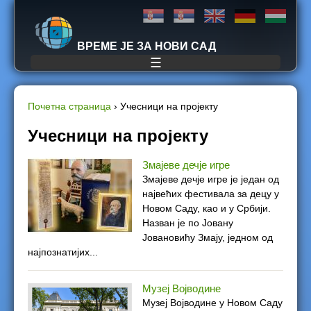
Jump to navigation
ВРЕМЕ ЈЕ ЗА НОВИ САД
☰
Почетна страница
›
Учесници на пројекту
Y
Учесници на пројекту
o
Змајеве дечје игре
Змајеве дечје игре је један од
u
највећих фестивала за децу у
Новом Саду, као и у Србији.
a
Назван је по Јовану
Јовановићу Змају, једном од
r
најпознатијих...
e
Музеј Војводине
h
Музеј Војводине у Новом Саду