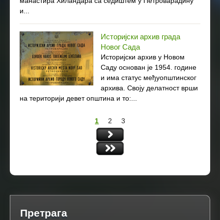
манастира Хиландара са седиштем у Петроварадину
и...
Историјски архив града
Новог Сада
Историјски архив у Новом
Саду основан је 1954. године
и има статус међуопштинског
архива. Своју делатност врши
на територији девет општина и то:...
1
2
3
P
a
g
e
s
Претрага