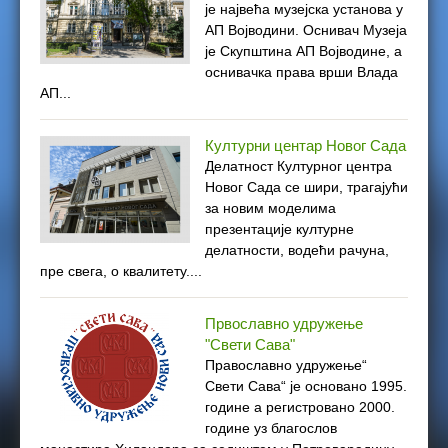
је највећа музејска установа у
e
АП Војводини. Оснивач Музеја
је Скупштина АП Војводине, а
r
оснивачка права врши Влада
АП...
e
Културни центар Новог Сада
Делатност Културног центра
Новог Сада се шири, трагајући
за новим моделима
презентације културне
делатности, водећи рачуна,
пре свега, о квалитету....
Првославно удружење
"Свети Сава"
Православно удружење“
Свети Сава“ је основано 1995.
године а регистровано 2000.
године уз благослов