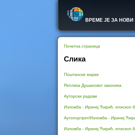
ВРЕМЕ ЈЕ ЗА НОВИ
Почетна страница
Y
Слика
o
Поштанске марке
u
Реплика Душановог законика
a
Ауторски радови
r
Изложба - Иринеј Ћирић, епископ б
e
Аутопортрет/Изложба - Иринеј Ћири
Изложба - Иринеј Ћирић, епископ б
h