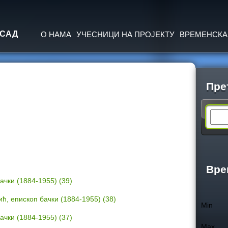
Jump to navigation
 САД
О НАМА
УЧЕСНИЦИ НА ПРОЈЕКТУ
ВРЕМЕНСКА
Пре
S
e
a
Вре
ачки (1884-1955) (39)
r
ћ, епископ бачки (1884-1955) (38)
Min
c
ачки (1884-1955) (37)
Max