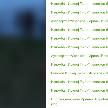
Изложба - Иринеј Ћирић, епископ б
e
Изложба - Иринеј Ћирић, епископ б
r
Аутопортрет/Изложба - Иринеј Ћири
e
Изложба - Иринеј Ћирић, епископ б
Изложба - Иринеј Ћирић, епископ б
Изложба - Иринеј Ћирић, епископ б
Аутопортрет/Изложба - Иринеј Ћири
Изложба - Иринеј Ћирић, епископ б
Епископ Иринеј Ћирић/Изложба - Ир
Изложба - Иринеј Ћирић, епископ б
Изложба - Иринеј Ћирић, епископ б
Портрет епископа Иринеја Ћирића/
(25)