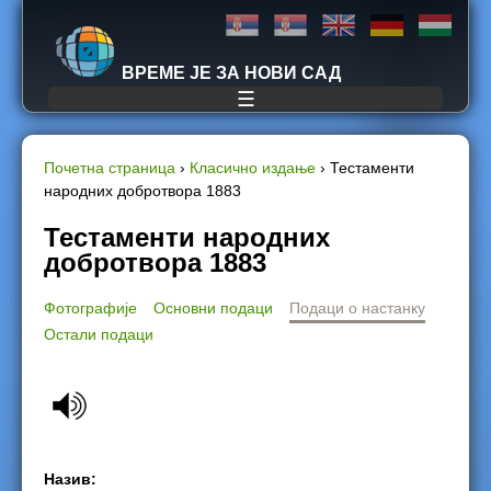
Jump to navigation
ВРЕМЕ ЈЕ ЗА НОВИ САД
☰
Почетна страница
›
Класично издање
›
Тестаменти
народних добротвора 1883
Y
Тестаменти народних
o
добротвора 1883
u
Фотографије
Основни подаци
Подаци о настанку
Остали подаци
a
r
e
h
Назив: