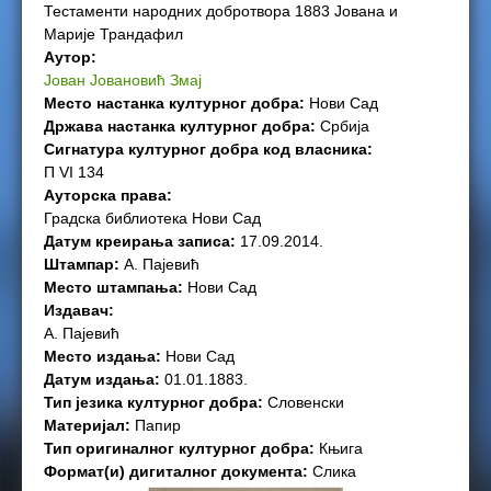
Тестаменти народних добротвора 1883 Јована и
e
Марије Трандафил
Аутор:
r
Јован Јовановић Змај
Место настанка културног добра:
Нови Сад
e
Држава настанка културног добра:
Србија
Сигнатура културног добра код власника:
П VI 134
Ауторска права:
Градска библиотека Нови Сад
Датум креирања записа:
17.09.2014.
Штампар:
А. Пајевић
Место штампања:
Нови Сад
Издавач:
А. Пајевић
Место издања:
Нови Сад
Датум издања:
01.01.1883.
Тип језика културног добра:
Словенски
Материјал:
Папир
Тип оригиналног културног добра:
Књига
Формат(и) дигиталног документа:
Слика