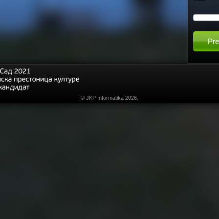
h
t
h
i
© JKP Informatika 2026.
s
s
i
t
e