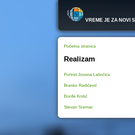
VREME JE ZA NOVI 
Početna stranica
Y
Realizam
o
Portret Jovana Latinčića
u
Branko Radičević
a
Đorđe Krstić
r
Stevan Sremac
e
h