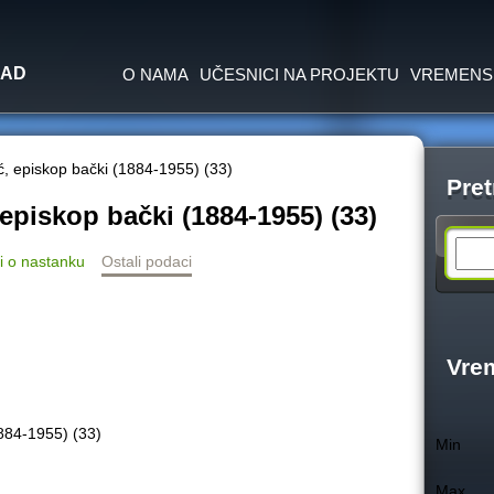
Jump to navigation
SAD
O NAMA
UČESNICI NA PROJEKTU
VREMENS
rić, episkop bački (1884-1955) (33)
Pret
, episkop bački (1884-1955) (33)
S
i o nastanku
Ostali podaci
e
a
Vre
r
(1884-1955) (33)
Min
c
Max