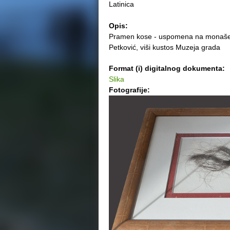
Latinica
e
Opis:
r
Pramen kose - uspomena na monašenj
Petković, viši kustos Muzeja grada
e
Format (i) digitalnog dokumenta:
Slika
Fotografije: