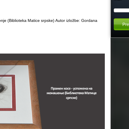
h
e (Biblioteka Matice srpske) Autor izložbe: Gordana
t
h
i
s
s
i
t
e