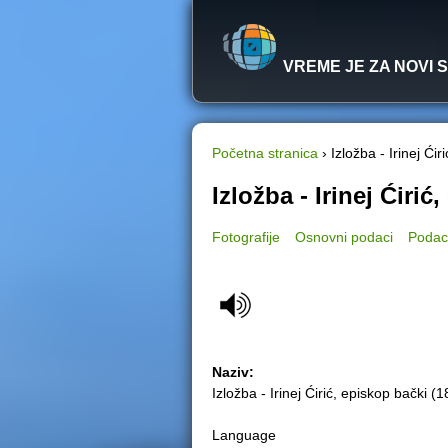
VREME JE ZA NOVI 
Početna stranica
›
Izložba - Irinej Ći
Y
Izložba - Irinej Ćirić
o
Fotografije
Osnovni podaci
Podac
u
a
r
Naziv:
e
Izložba - Irinej Ćirić, episkop bački 
h
Language