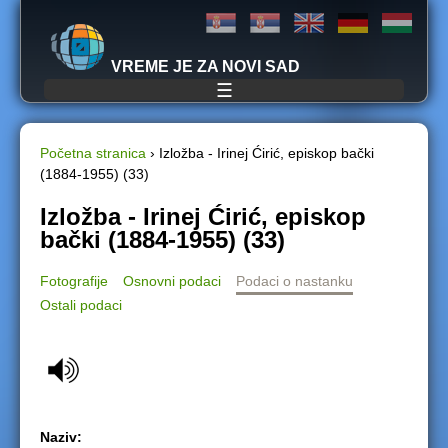
Jump to navigation
VREME JE ZA NOVI SAD
☰
Početna stranica
›
Izložba - Irinej Ćirić, episkop bački
(1884-1955) (33)
Y
Izložba - Irinej Ćirić, episkop
o
bački (1884-1955) (33)
u
Fotografije
Osnovni podaci
Podaci o nastanku
Ostali podaci
a
r
e
h
Naziv: