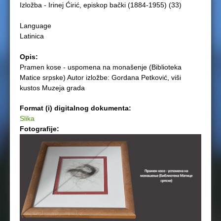
Izložba - Irinej Ćirić, episkop bački (1884-1955) (33)
e
Language
r
Latinica
e
Opis:
Pramen kose - uspomena na monašenje (Biblioteka
Matice srpske) Autor izložbe: Gordana Petković, viši
kustos Muzeja grada
Format (i) digitalnog dokumenta:
Slika
Fotografije: