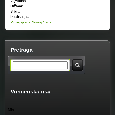
Vojvodina
Država:
Srbija
Institucija:
Muzej grada Novog Sada
Pretraga
S
e
a
Vremenska osa
r
Min