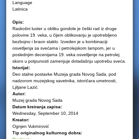
Language
e
Latinica
r
Opis:
Raskošni luster u obliku gondole je češki rad iz druge
e
polovine 19. veka, u čijem oblikovanju je upotrebljeno
bezbojno i braon staklo. Izveden je u kombinaciji
osvetljenja sa svećama i petrolejskom lampom, jer u
poslednjim decenijama 19. veka osvetljenje na petrolej
skoro u potpunosti zamenjuje dotadašnju upotrebu sveća.
Istorijat:
Deo stalne postavke Muzeja grada Novog Sada, pod
nadzorom muzejskog savetnika, istoričara umetnosti,
Ljiljane Lazić.
Autor:
Muzej grada Novog Sada
Datum kreiranja zapisa:
Wednesday, September 10, 2014
Kreator:
Ognjen Vukmirović
Tip originalnog kulturnog dobra: