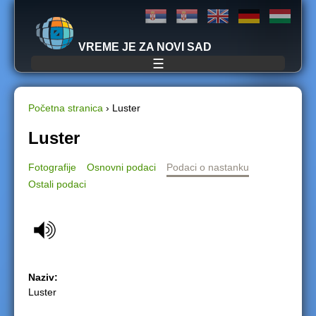
Jump to navigation
VREME JE ZA NOVI SAD
☰
Početna stranica
›
Luster
Y
Luster
o
Fotografije
Osnovni podaci
Podaci o nastanku
Ostali podaci
u
a
r
e
Naziv:
Luster
h