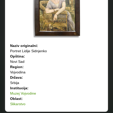
Naziv originalni:
Portret Lidije Sidnjenko
Opština:
Novi Sad
Region:
Vojvodina
Država:
Srbija
Institucija:
Muzej Vojvodine
Oblast:
Slikarstvo