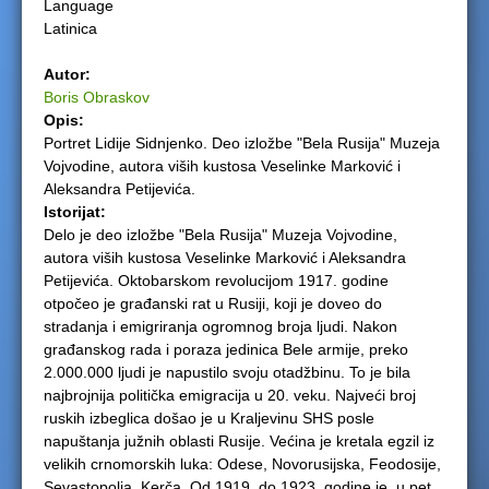
Language
Latinica
e
Autor:
r
Boris Obraskov
Opis:
e
Portret Lidije Sidnjenko. Deo izložbe "Bela Rusija" Muzeja
Vojvodine, autora viših kustosa Veselinke Marković i
Aleksandra Petijevića.
Istorijat:
Delo je deo izložbe "Bela Rusija" Muzeja Vojvodine,
autora viših kustosa Veselinke Marković i Aleksandra
Petijevića. Oktobarskom revolucijom 1917. godine
otpočeo je građanski rat u Rusiji, koji je doveo do
stradanja i emigriranja ogromnog broja ljudi. Nakon
građanskog rada i poraza jedinica Bele armije, preko
2.000.000 ljudi je napustilo svoju otadžbinu. To je bila
najbrojnija politička emigracija u 20. veku. Najveći broj
ruskih izbeglica došao je u Kraljevinu SHS posle
napuštanja južnih oblasti Rusije. Većina je kretala egzil iz
velikih crnomorskih luka: Odese, Novorusijska, Feodosije,
Sevastopolja, Kerča. Od 1919. do 1923. godine je, u pet