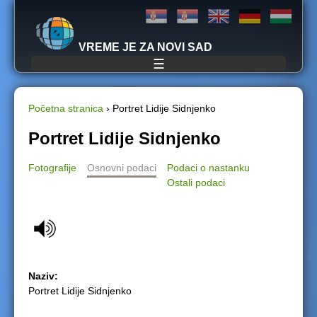
Jump to navigation
VREME JE ZA NOVI SAD
☰
Početna stranica
›
Portret Lidije Sidnjenko
Y
Portret Lidije Sidnjenko
o
Fotografije
Osnovni podaci
Podaci o nastanku
Ostali podaci
u
a
r
Naziv:
e
Portret Lidije Sidnjenko
h