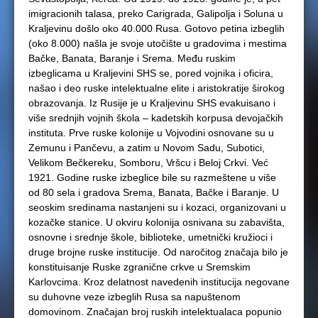
imigracionih talasa, preko Carigrada, Galipolja i Soluna u
Kraljevinu došlo oko 40.000 Rusa. Gotovo petina izbeglih
(oko 8.000) našla je svoje utočište u gradovima i mestima
Bačke, Banata, Baranje i Srema. Među ruskim
izbeglicama u Kraljevini SHS se, pored vojnika i oficira,
našao i deo ruske intelektualne elite i aristokratije širokog
obrazovanja. Iz Rusije je u Kraljevinu SHS evakuisano i
više srednjih vojnih škola – kadetskih korpusa devojačkih
instituta. Prve ruske kolonije u Vojvodini osnovane su u
Zemunu i Pančevu, a zatim u Novom Sadu, Subotici,
Velikom Bečkereku, Somboru, Vršcu i Beloj Crkvi. Već
1921. Godine ruske izbeglice bile su razmeštene u više
od 80 sela i gradova Srema, Banata, Bačke i Baranje. U
seoskim sredinama nastanjeni su i kozaci, organizovani u
kozačke stanice. U okviru kolonija osnivana su zabavišta,
osnovne i srednje škole, biblioteke, umetnički kružioci i
druge brojne ruske institucije. Od naročitog značaja bilo je
konstituisanje Ruske zgranične crkve u Sremskim
Karlovcima. Kroz delatnost navedenih institucija negovane
su duhovne veze izbeglih Rusa sa napuštenom
domovinom. Značajan broj ruskih intelektualaca popunio