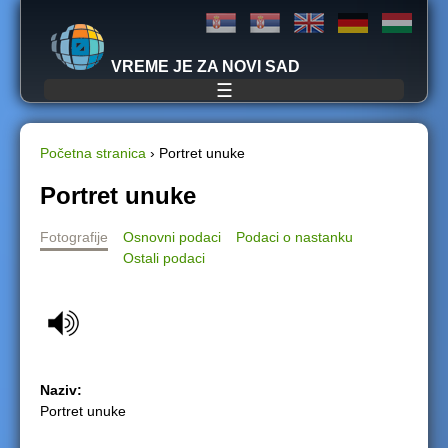
Jump to navigation
VREME JE ZA NOVI SAD
☰
Početna stranica
›
Portret unuke
Y
Portret unuke
o
Fotografije
Osnovni podaci
Podaci o nastanku
Ostali podaci
u
a
r
Naziv:
e
Portret unuke
h