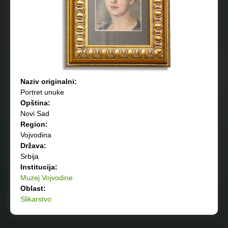
Naziv originalni:
Portret unuke
Opština:
Novi Sad
Region:
Vojvodina
Država:
Srbija
Institucija:
Muzej Vojvodine
Oblast:
Slikarstvo