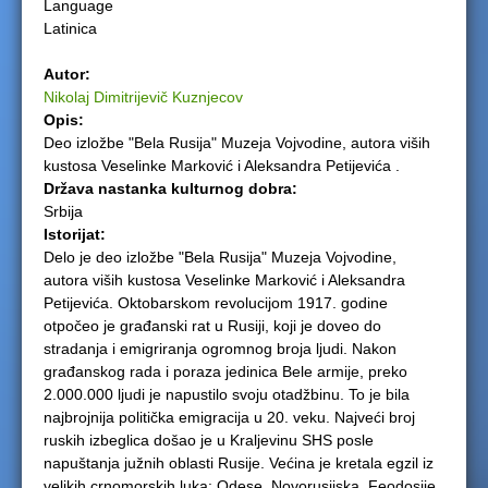
Language
Latinica
e
Autor:
r
Nikolaj Dimitrijevič Kuznjecov
Opis:
e
Deo izložbe "Bela Rusija" Muzeja Vojvodine, autora viših
kustosa Veselinke Marković i Aleksandra Petijevića .
Država nastanka kulturnog dobra:
Srbija
Istorijat:
Delo je deo izložbe "Bela Rusija" Muzeja Vojvodine,
autora viših kustosa Veselinke Marković i Aleksandra
Petijevića. Oktobarskom revolucijom 1917. godine
otpočeo je građanski rat u Rusiji, koji je doveo do
stradanja i emigriranja ogromnog broja ljudi. Nakon
građanskog rada i poraza jedinica Bele armije, preko
2.000.000 ljudi je napustilo svoju otadžbinu. To je bila
najbrojnija politička emigracija u 20. veku. Najveći broj
ruskih izbeglica došao je u Kraljevinu SHS posle
napuštanja južnih oblasti Rusije. Većina je kretala egzil iz
velikih crnomorskih luka: Odese, Novorusijska, Feodosije,