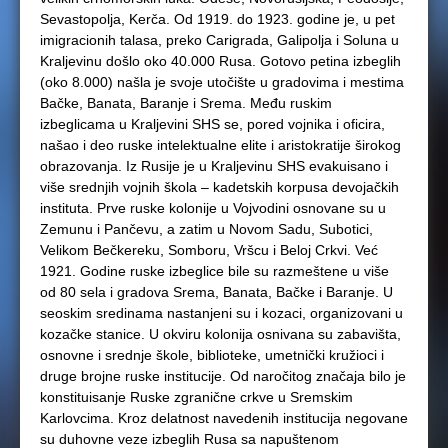
Sevastopolja, Kerča. Od 1919. do 1923. godine je, u pet
imigracionih talasa, preko Carigrada, Galipolja i Soluna u
Kraljevinu došlo oko 40.000 Rusa. Gotovo petina izbeglih
(oko 8.000) našla je svoje utočište u gradovima i mestima
Bačke, Banata, Baranje i Srema. Među ruskim
izbeglicama u Kraljevini SHS se, pored vojnika i oficira,
našao i deo ruske intelektualne elite i aristokratije širokog
obrazovanja. Iz Rusije je u Kraljevinu SHS evakuisano i
više srednjih vojnih škola – kadetskih korpusa devojačkih
instituta. Prve ruske kolonije u Vojvodini osnovane su u
Zemunu i Pančevu, a zatim u Novom Sadu, Subotici,
Velikom Bečkereku, Somboru, Vršcu i Beloj Crkvi. Već
1921. Godine ruske izbeglice bile su razmeštene u više
od 80 sela i gradova Srema, Banata, Bačke i Baranje. U
seoskim sredinama nastanjeni su i kozaci, organizovani u
kozačke stanice. U okviru kolonija osnivana su zabavišta,
osnovne i srednje škole, biblioteke, umetnički kružioci i
druge brojne ruske institucije. Od naročitog značaja bilo je
konstituisanje Ruske zgranične crkve u Sremskim
Karlovcima. Kroz delatnost navedenih institucija negovane
su duhovne veze izbeglih Rusa sa napuštenom