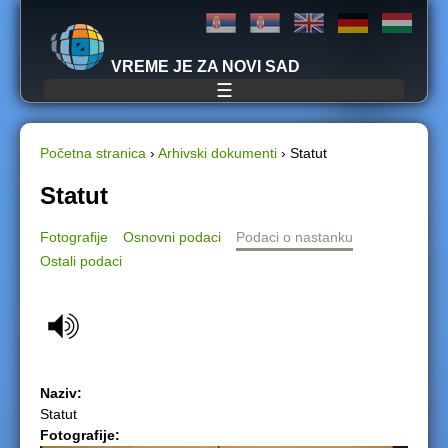
Jump to navigation
VREME JE ZA NOVI SAD
☰
Početna stranica
›
Arhivski dokumenti
›
Statut
Y
Statut
o
Fotografije
Osnovni podaci
Podaci o nastanku
Ostali podaci
u
a
r
e
Naziv:
Statut
h
Fotografije: