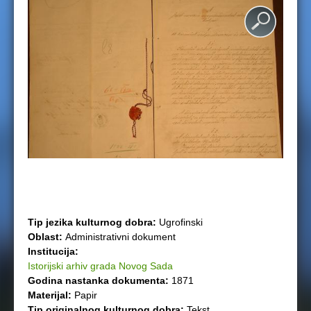
e
r
e
Tip jezika kulturnog dobra:
Ugrofinski
Oblast:
Administrativni dokument
Institucija:
Istorijski arhiv grada Novog Sada
Godina nastanka dokumenta:
1871
Materijal:
Papir
Tip originalnog kulturnog dobra:
Tekst