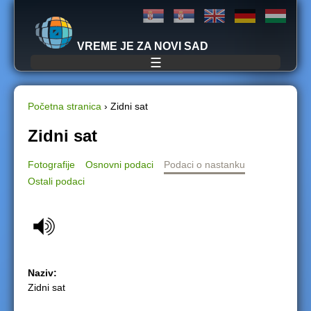
Jump to navigation
VREME JE ZA NOVI SAD
☰
Početna stranica
›
Zidni sat
Y
Zidni sat
o
Fotografije
Osnovni podaci
Podaci o nastanku
Ostali podaci
u
a
r
e
Naziv:
Zidni sat
h