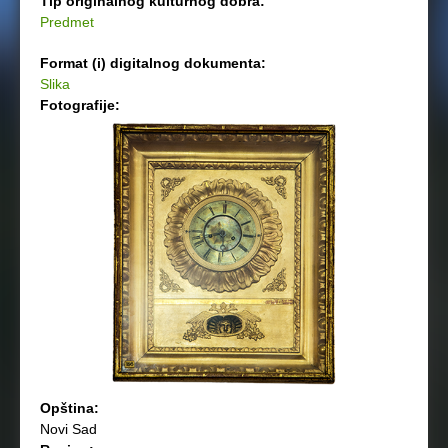
Tip originalnog kulturnog dobra:
Predmet
Format (i) digitalnog dokumenta:
Slika
Fotografije:
Opština:
Novi Sad