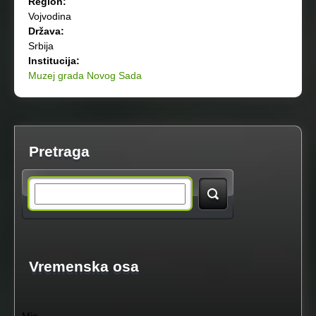
Region:
Vojvodina
Država:
Srbija
Institucija:
Muzej grada Novog Sada
Pretraga
S
e
a
Vremenska osa
r