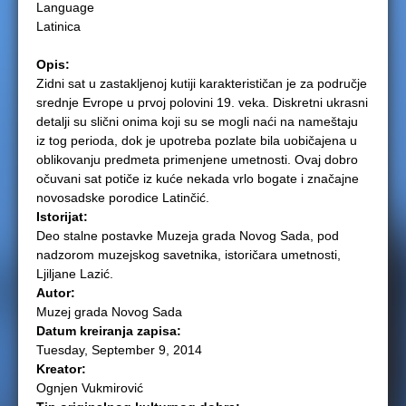
Language
e
Latinica
r
Opis:
Zidni sat u zastakljenoj kutiji karakterističan je za područje
e
srednje Evrope u prvoj polovini 19. veka. Diskretni ukrasni
detalji su slični onima koji su se mogli naći na nameštaju
iz tog perioda, dok je upotreba pozlate bila uobičajena u
oblikovanju predmeta primenjene umetnosti. Ovaj dobro
očuvani sat potiče iz kuće nekada vrlo bogate i značajne
novosadske porodice Latinčić.
Istorijat:
Deo stalne postavke Muzeja grada Novog Sada, pod
nadzorom muzejskog savetnika, istoričara umetnosti,
Ljiljane Lazić.
Autor:
Muzej grada Novog Sada
Datum kreiranja zapisa:
Tuesday, September 9, 2014
Kreator:
Ognjen Vukmirović