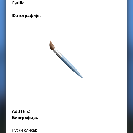
Cyrillic
e
Фотографије:
r
e
AddThis:
Биографија:
Руски сликар.