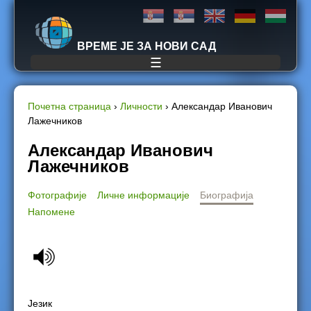
Jump to navigation
ВРЕМЕ ЈЕ ЗА НОВИ САД
☰
Почетна страница
›
Личности
›
Александар Иванович
Лажечников
Y
Александар Иванович
o
Лажечников
u
Фотографије
Личне информације
Биографија
Напомене
a
r
e
h
Језик