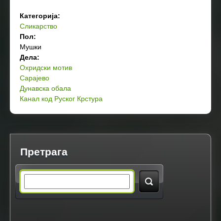
Категорија:
Сликарство
Пол:
Мушки
Дела:
Охридски мотив
Сарајево
Дунавска обала
Канал код Руског Крстура
Претрага
S
e