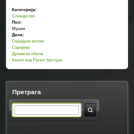
Категорија:
Сликарство
Пол:
Мушки
Дела:
Охридски мотив
Сарајево
Дунавска обала
Канал код Руског Крстура
Претрага
S
e