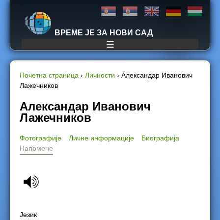
Jump to navigation
ВРЕМЕ ЈЕ ЗА НОВИ САД
☰
Почетна страница
›
Личности
›
Александар Иванович
Лажечников
Y
Александар Иванович
o
Лажечников
u
Фотографије
Личне информације
Биографија
Напомене
a
r
e
h
Језик