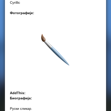
Cyrillic
e
Фотографије:
r
e
AddThis:
Биографија:
Руски сликар.