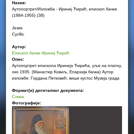
Назив:
e
Аутопортрет/Изложба - Иринеј Ћирић, епископ бачки
(1884-1955) (38)
r
Језик
e
Cyrillic
Аутор:
Епископ бачки Иринеј Ћирић
Опис:
Аутопортрет епископа Иринеја Ћирића, уље на платну,
око 1935. (Манастир Ковиљ, Епархија бачка) Аутор
изложбе: Гордана Петковић, виши кустос Музеја града
Формат(и) дигиталног документа:
Слика
Фотографије: