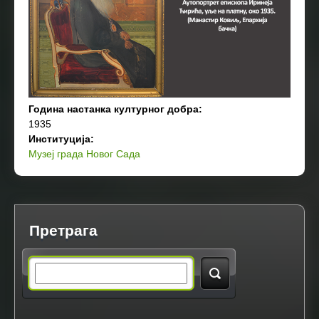
Година настанка културног добра:
1935
Институција:
Музеј града Новог Сада
Претрага
S
e