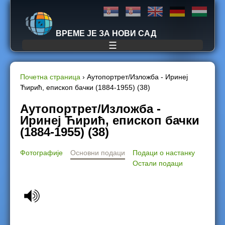
Jump to navigation
ВРЕМЕ ЈЕ ЗА НОВИ САД
☰
Почетна страница
›
Аутопортрет/Изложба - Иринеј
Ћирић, епископ бачки (1884-1955) (38)
Y
Аутопортрет/Изложба -
o
Иринеј Ћирић, епископ бачки
(1884-1955) (38)
u
Фотографије
Основни подаци
Подаци о настанку
a
Остали подаци
r
e
h