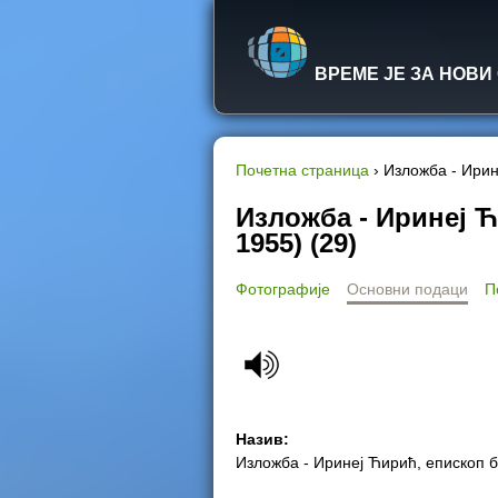
ВРЕМЕ ЈЕ ЗА НОВИ
Почетна страница
›
Изложба - Ирин
Y
Изложба - Иринеј Ћ
1955) (29)
o
Фотографије
Основни подаци
П
u
a
r
e
Назив:
Изложба - Иринеј Ћирић, епископ б
h