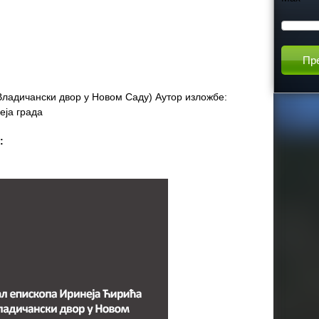
h
t
h
ладичански двор у Новом Саду) Аутор изложбе:
еја града
i
а:
s
s
i
t
e