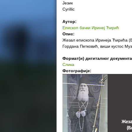
Језик
e
Cyrillic
r
Аутор:
Епископ бачки Иринеј Ћирић
e
Опис:
Жезал епископа Иринеја Ћирића (В
Гордана Петковић, виши кустос Муз
Формат(и) дигиталног документ
Слика
Фотографије: