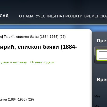
Jump to navigation
 САД
О НАМА
УЧЕСНИЦИ НА ПРОЈЕКТУ
ВРЕМЕНСКА
еј Ћирић, епископ бачки (1884-1955) (29)
Пре
ирић, епископ бачки (1884-
S
одаци о настанку
Остали подаци
e
a
Вре
r
Min
ачки (1884-1955) (29)
c
Max